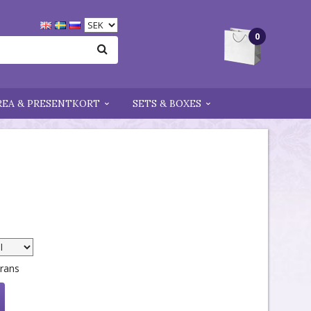
0
REA & PRESENTKORT
SETS & BOXES
erans