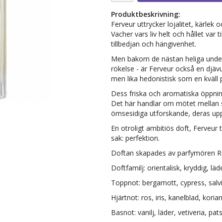
Produktbeskrivning:
Ferveur uttrycker lojalitet, kärl
Vacher vars liv helt och hållet var 
tillbedjan och hängivenhet.
Men bakom de nästan heliga undert
rökelse - är Ferveur också en djäv
men lika hedonistisk som en kväll p
Dess friska och aromatiska öppnin
Det här handlar om mötet mellan 
ömsesidiga utforskande, deras u
En otroligt ambitiös doft, Ferveur 
sak: perfektion.
Doftan skapades av parfymören R
Doftfamilj: orientalisk, kryddig, läd
Toppnot: bergamott, cypress, salv
Hjärtnot: ros, iris, kanelblad, koria
Basnot: vanilj, läder, vetiveria, pa