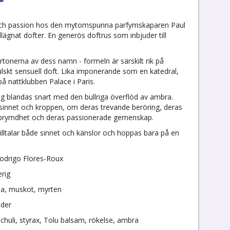
ek och passion hos den mytomspunna parfymskaparen Paul
tillägnat dofter. En generös doftrus som inbjuder till
onerna av dess namn - formeln är särskilt rik på
ulskt sensuell doft. Lika imponerande som en katedral,
å nattklubben Palace i Paris.
g blandas snart med den bullriga överflöd av ambra.
sinnet och kroppen, om deras trevande beröring, deras
pprymdhet och deras passionerade gemenskap.
tilltalar både sinnet och känslor och hoppas bara på en
odrigo Flores-Roux
erig
ia, muskot, myrten
nder
tschuli, styrax, Tolu balsam, rökelse, ambra