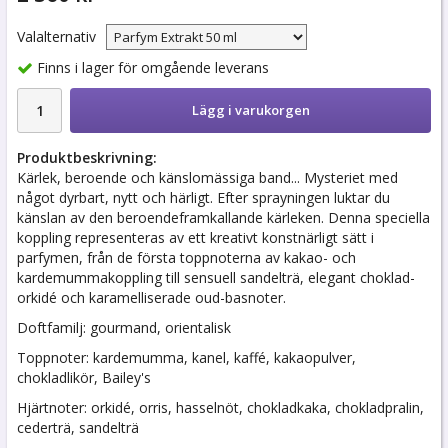
Valalternativ
Finns i lager för omgående leverans
Lägg i varukorgen
Produktbeskrivning:
Kärlek, beroende och känslomässiga band... Mysteriet med
något dyrbart, nytt och härligt. Efter sprayningen luktar du
känslan av den beroendeframkallande kärleken. Denna speciella
koppling representeras av ett kreativt konstnärligt sätt i
parfymen, från de första toppnoterna av kakao- och
kardemummakoppling till sensuell sandelträ, elegant choklad-
orkidé och karamelliserade oud-basnoter.
Doftfamilj: gourmand, orientalisk
Toppnoter: kardemumma, kanel, kaffé, kakaopulver,
chokladlikör, Bailey's
Hjärtnoter: orkidé, orris, hasselnöt, chokladkaka, chokladpralin,
cederträ, sandelträ