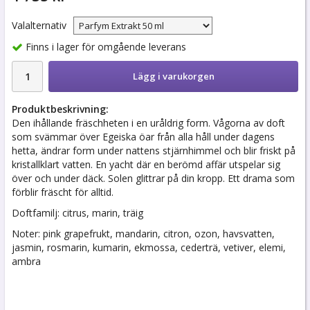
Valalternativ
Finns i lager för omgående leverans
Lägg i varukorgen
Produktbeskrivning:
Den ihållande fräschheten i en uråldrig form. Vågorna av doft
som svämmar över Egeiska öar från alla håll under dagens
hetta, ändrar form under nattens stjärnhimmel och blir friskt på
kristallklart vatten. En yacht där en berömd affär utspelar sig
över och under däck. Solen glittrar på din kropp. Ett drama som
förblir fräscht för alltid.
Doftfamilj: citrus, marin, träig
Noter: pink grapefrukt, mandarin, citron, ozon, havsvatten,
jasmin, rosmarin, kumarin, ekmossa, cederträ, vetiver, elemi,
ambra