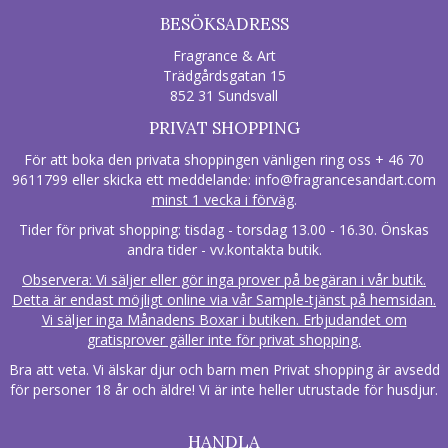
BESÖKSADRESS
Fragrance & Art
Trädgårdsgatan 15
852 31 Sundsvall
PRIVAT SHOPPING
För att boka den privata shoppingen vänligen ring oss + 46 70
9611799 eller skicka ett meddelande:
info@fragrancesandart.com
minst 1 vecka i förväg
.
Tider för privat shopping: tisdag - torsdag 13.00 - 16.30. Önskas
andra tider - vv.kontakta butik.
Observera: Vi säljer eller gör inga prover på begäran i vår butik.
Detta är endast möjligt online via vår Sample-tjänst på hemsidan.
Vi säljer inga Månadens Boxar i butiken. Erbjudandet om
gratisprover gäller inte för privat shopping.
Bra att veta. Vi älskar djur och barn men Privat shopping är avsedd
för personer 18 år och äldre! Vi är inte heller utrustade för husdjur.
HANDLA