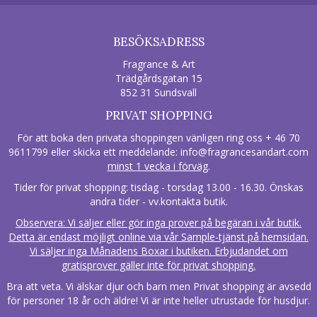
BESÖKSADRESS
Fragrance & Art
Trädgårdsgatan 15
852 31 Sundsvall
PRIVAT SHOPPING
För att boka den privata shoppingen vänligen ring oss + 46 70
9611799 eller skicka ett meddelande:
info@fragrancesandart.com
minst 1 vecka i förväg
.
Tider för privat shopping: tisdag - torsdag 13.00 - 16.30. Önskas
andra tider - vv.kontakta butik.
Observera: Vi säljer eller gör inga prover på begäran i vår butik.
Detta är endast möjligt online via vår Sample-tjänst på hemsidan.
Vi säljer inga Månadens Boxar i butiken. Erbjudandet om
gratisprover gäller inte för privat shopping.
Bra att veta. Vi älskar djur och barn men Privat shopping är avsedd
för personer 18 år och äldre! Vi är inte heller utrustade för husdjur.