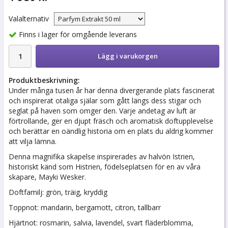
Valalternativ
Finns i lager för omgående leverans
Lägg i varukorgen
Produktbeskrivning:
Under många tusen år har denna divergerande plats fascinerat
och inspirerat otaliga själar som gått längs dess stigar och
seglat på haven som omger den. Varje andetag av luft är
förtrollande, ger en djupt fräsch och aromatisk doftupplevelse
och berättar en oändlig historia om en plats du aldrig kommer
att vilja lämna.
Denna magnifika skapelse inspirerades av halvön Istrien,
historiskt känd som Histrien, födelseplatsen för en av våra
skapare, Mayki Wesker.
Doftfamilj: grön, träig, kryddig
Toppnot: mandarin, bergamott, citron, tallbarr
Hjärtnot: rosmarin, salvia, lavendel, svart fläderblomma,