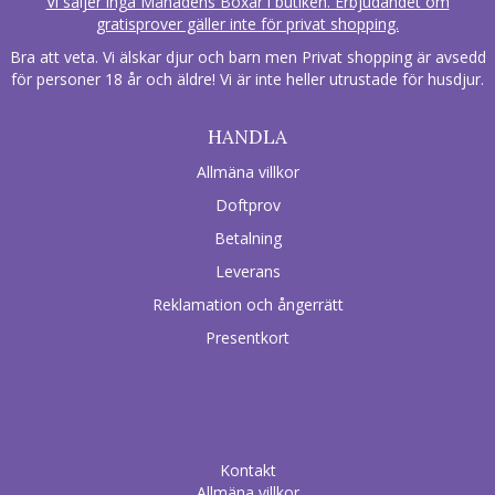
Vi säljer inga Månadens Boxar i butiken. Erbjudandet om
gratisprover gäller inte för privat shopping.
Bra att veta. Vi älskar djur och barn men Privat shopping är avsedd
för personer 18 år och äldre! Vi är inte heller utrustade för husdjur.
HANDLA
Allmäna villkor
Doftprov
Betalning
Leverans
Reklamation och ångerrätt
Presentkort
Kontakt
Allmäna villkor