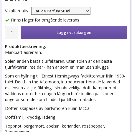
Valalternativ
Finns i lager för omgående leverans
Lägg i varukorgen
Produktbeskrivning:
Märkbart adrenalin.
Solen är den bästa tjurfäktaren. Utan solen är den bästa
tjurfäktaren inte där - han är som en man utan skugga.
Som en hyllning till Ernest Hemingways facklitteratur från 1930-
talet Death in the Afternoon, introducerar Hora de la Verdad
essensen av tjurfäktning i sin obevekliga doft, kämpar mot
världens dofter hela dagen lång och rör in dina passioner
ungefär som de som binder tjur till sin matador.
Doften skapades av parfymören Euan McCall
Doftfamilj: kryddig, läderig
Toppnot: bergamott, apelsin, koriander, rosépeppar,
Timurpeppar