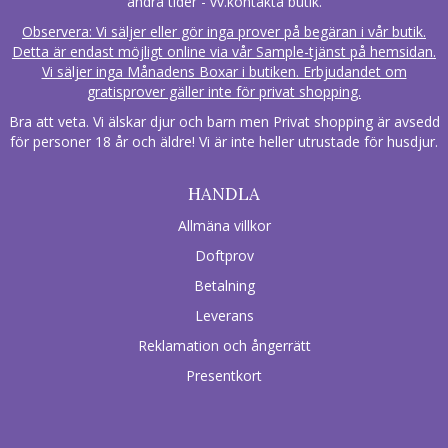
andra tider - vv.kontakta butik.
Observera: Vi säljer eller gör inga prover på begäran i vår butik.
Detta är endast möjligt online via vår Sample-tjänst på hemsidan.
Vi säljer inga Månadens Boxar i butiken. Erbjudandet om
gratisprover gäller inte för privat shopping.
Bra att veta. Vi älskar djur och barn men Privat shopping är avsedd
för personer 18 år och äldre! Vi är inte heller utrustade för husdjur.
HANDLA
Allmäna villkor
Doftprov
Betalning
Leverans
Reklamation och ångerrätt
Presentkort