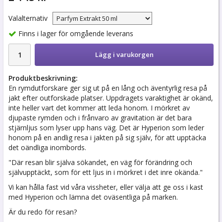
Valalternativ
Finns i lager för omgående leverans
Lägg i varukorgen
Produktbeskrivning:
En rymdutforskare ger sig ut på en lång och äventyrlig resa på
jakt efter outforskade platser. Uppdragets varaktighet är okänd,
inte heller vart det kommer att leda honom. I mörkret av
djupaste rymden och i frånvaro av gravitation är det bara
stjärnljus som lyser upp hans väg. Det är Hyperion som leder
honom på en andlig resa i jakten på sig själv, för att upptäcka
det oändliga inombords.
"Där resan blir själva sökandet, en väg för förändring och
självupptäckt, som för ett ljus in i mörkret i det inre okända."
Vi kan hålla fast vid våra vissheter, eller välja att ge oss i kast
med Hyperion och lämna det oväsentliga på marken.
Är du redo för resan?