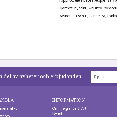
Toppnot: elemi, rosépeppar, saffra
Hjärtnot: hyacint, whiskey, hyrace
Basnot: patschuli, sandelträ, tonk
a del av nyheter och erbjudanden!
ANDLA
INFORMATION
mäna villkor
Om Fragrance & Art
Nyheter
ftprov