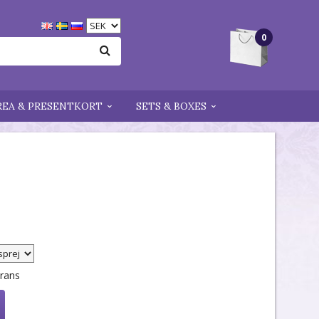
0
REA & PRESENTKORT
SETS & BOXES
erans