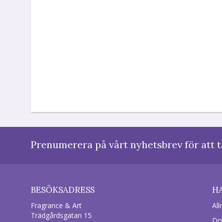
Prenumerera på vårt nyhetsbrev för att t
BESÖKSADRESS
H
Fragrance & Art
All
Trädgårdsgatan 15
Do