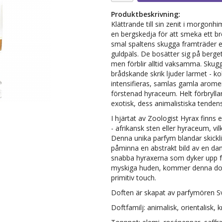
Produktbeskrivning:
Klättrande till sin zenit i morgonh
en bergskedja för att smeka ett br
smal spaltens skugga framträder e
guldpäls. De bosätter sig på bergets
men förblir alltid vaksamma. Sku
brådskande skrik ljuder larmet - ko
intensifieras, samlas gamla arome
förstenad hyraceum. Helt förbrylla
exotisk, dess animalistiska tend
I hjärtat av Zoologist Hyrax finn
- afrikansk sten eller hyraceum, vil
Denna unika parfym blandar skickli
påminna en abstrakt bild av en d
snabba hyraxerna som dyker upp f
myskiga huden, kommer denna doft 
primitiv touch.
Doften är skapat av parfymören Sve
Doftfamilj: animalisk, orientalisk, 