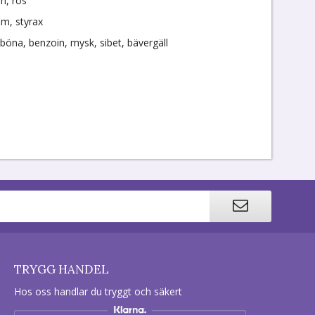
n, ros
um, styrax
aböna, benzoin, mysk, sibet, bävergäll
TRYGG HANDEL
Hos oss handlar du tryggt och säkert