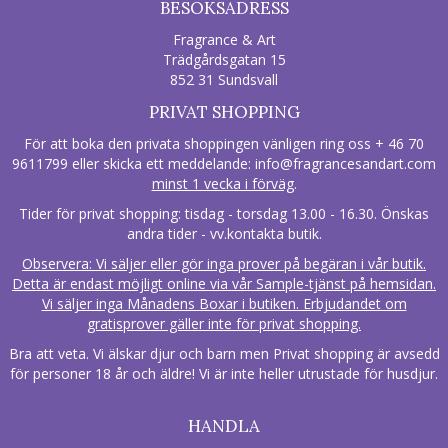
BESÖKSADRESS
Fragrance & Art
Trädgårdsgatan 15
852 31 Sundsvall
PRIVAT SHOPPING
För att boka den privata shoppingen vänligen ring oss + 46 70
9611799 eller skicka ett meddelande:
info@fragrancesandart.com
minst 1 vecka i förväg
.
Tider för privat shopping: tisdag - torsdag 13.00 - 16.30. Önskas
andra tider - vv.kontakta butik.
Observera: Vi säljer eller gör inga prover på begäran i vår butik.
Detta är endast möjligt online via vår Sample-tjänst på hemsidan.
Vi säljer inga Månadens Boxar i butiken. Erbjudandet om
gratisprover gäller inte för privat shopping.
Bra att veta. Vi älskar djur och barn men Privat shopping är avsedd
för personer 18 år och äldre! Vi är inte heller utrustade för husdjur.
HANDLA