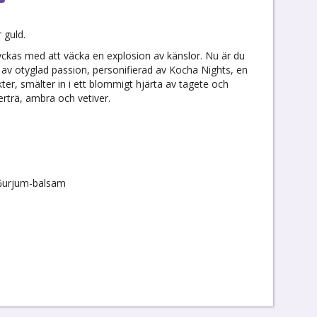
 guld.
yckas med att väcka en explosion av känslor. Nu är du
a av otyglad passion, personifierad av Kocha Nights, en
r, smälter in i ett blommigt hjärta av tagete och
erträ, ambra och vetiver.
 Gurjum-balsam