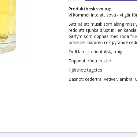
Produktbeskrivning:
Vi kommer inte att sova - vi går för
Sätt på ett musik som aldrig missl
redo att sjunka djupt in i en känsl
parfym som öppnas med röda frukte
omsluter bäraren i rik pyrande ced
Doftfamilj: orientalisk, träig
Toppnot: röda frukter
Hjärtnot: tagetes
Basnot: cederträ, vetiver, ambra,