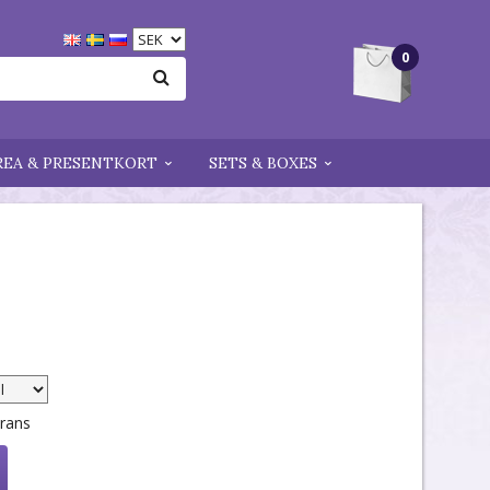
0
REA & PRESENTKORT
SETS & BOXES
erans