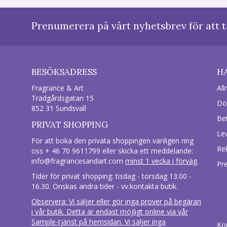
Prenumerera på vårt nyhetsbrev för att t
BESÖKSADRESS
H
Fragrance & Art
All
Trädgårdsgatan 15
Do
852 31 Sundsvall
Be
PRIVAT SHOPPING
Le
För att boka den privata shoppingen vänligen ring
Re
oss + 46 70 9611799 eller skicka ett meddelande:
info@fragrancesandart.com
minst 1 vecka i förväg
.
Pr
Tider för privat shopping: tisdag - torsdag 13.00 -
16.30. Önskas andra tider - vv.kontakta butik.
Observera: Vi säljer eller gör inga prover på begäran
i vår butik. Detta är endast möjligt online via vår
Sample-tjänst på hemsidan. Vi säljer inga
Ko