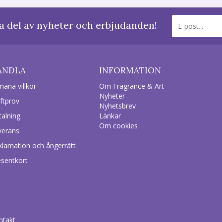
a del av nyheter och erbjudanden!
ANDLA
INFORMATION
mäna villkor
Om Fragrance & Art
Nyheter
ftprov
Nyhetsbrev
talning
Länkar
Om cookies
verans
klamation och ångerrätt
esentkort
ntakt