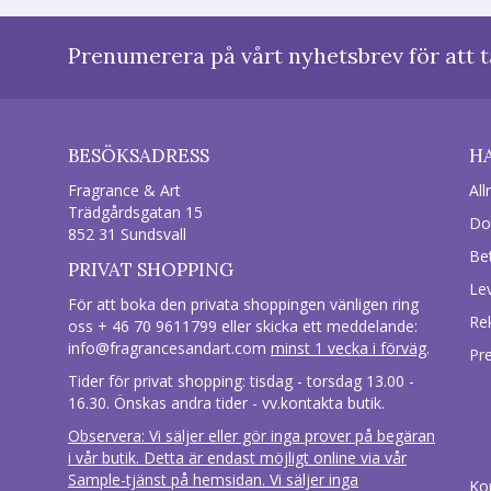
Prenumerera på vårt nyhetsbrev för att t
BESÖKSADRESS
H
Fragrance & Art
All
Trädgårdsgatan 15
Do
852 31 Sundsvall
Be
PRIVAT SHOPPING
Le
För att boka den privata shoppingen vänligen ring
Re
oss + 46 70 9611799 eller skicka ett meddelande:
info@fragrancesandart.com
minst 1 vecka i förväg
.
Pr
Tider för privat shopping: tisdag - torsdag 13.00 -
16.30. Önskas andra tider - vv.kontakta butik.
Observera: Vi säljer eller gör inga prover på begäran
i vår butik. Detta är endast möjligt online via vår
Sample-tjänst på hemsidan. Vi säljer inga
Ko