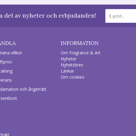
a del av nyheter och erbjudanden!
ANDLA
INFORMATION
mäna villkor
Om Fragrance & Art
Nyheter
ftprov
Nyhetsbrev
talning
Länkar
Om cookies
verans
klamation och ångerrätt
esentkort
ntakt