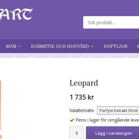
MÄN
KOSMETIK OCH HUDVÅRD
DOFTLJUS
Leopard
1 735 kr
Valalternativ
Finns i lager för omgående lev
Lägg i varukorgen