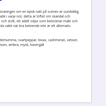
 föraningen om en episk natt på scenen är oundviklig.
ik i varje not, detta är löftet om skandal och
kt och stolt, ett ädelt odjur som betecknar makt och
da valet när bra beteende inte är ett alternativ.
kardemumma, svartpeppar, bivax, cashmeran, vetiver,
danum, ambra, mysk, bävergäll