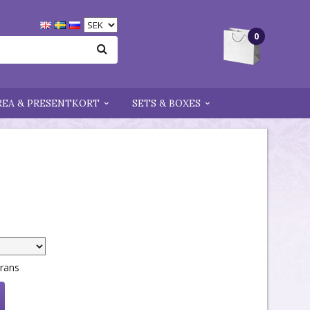
0
REA & PRESENTKORT
SETS & BOXES
erans