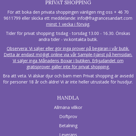
PRIVAT SHOPPING
För att boka den privata shoppingen vänligen ring oss + 46 70
9611799 eller skicka ett meddelande:
info@fragrancesandart.com
minst 1 vecka i förväg
.
Tider för privat shopping: tisdag - torsdag 13.00 - 16.30. Önskas
andra tider - vv.kontakta butik.
Observera: Vi säljer eller gör inga prover på begäran i vår butik.
Detta är endast möjligt online via vår Sample-tjänst på hemsidan.
Vi säljer inga Månadens Boxar i butiken. Erbjudandet om
gratisprover gäller inte för privat shopping.
Bra att veta. Vi älskar djur och barn men Privat shopping är avsedd
för personer 18 år och äldre! Vi är inte heller utrustade för husdjur.
HANDLA
Allmäna villkor
Doftprov
Betalning
Leverans