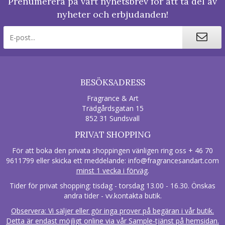
Prenumerera på vårt nyhetsbrev för att ta del av
nyheter och erbjudanden!
BESÖKSADRESS
Fragrance & Art
Trädgårdsgatan 15
852 31 Sundsvall
PRIVAT SHOPPING
För att boka den privata shoppingen vänligen ring oss + 46 70
9611799 eller skicka ett meddelande:
info@fragrancesandart.com
minst 1 vecka i förväg
.
Tider för privat shopping: tisdag - torsdag 13.00 - 16.30. Önskas
andra tider - vv.kontakta butik.
Observera: Vi säljer eller gör inga prover på begäran i vår butik.
Detta är endast möjligt online via vår Sample-tjänst på hemsidan.