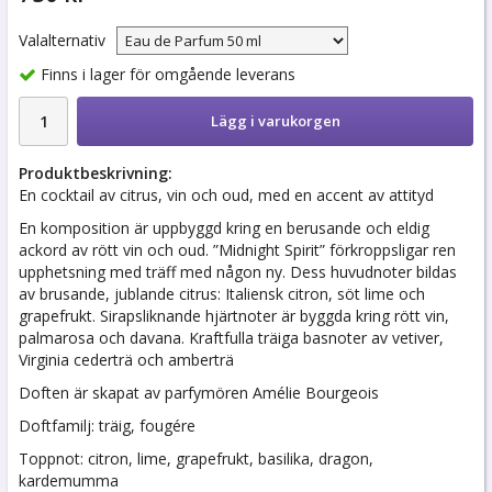
Valalternativ
Finns i lager för omgående leverans
Lägg i varukorgen
Produktbeskrivning:
En cocktail av citrus, vin och oud, med en accent av attityd
En komposition är uppbyggd kring en berusande och eldig
ackord av rött vin och oud. ”Midnight Spirit” förkroppsligar ren
upphetsning med träff med någon ny. Dess huvudnoter bildas
av brusande, jublande citrus: Italiensk citron, söt lime och
grapefrukt. Sirapsliknande hjärtnoter är byggda kring rött vin,
palmarosa och davana. Kraftfulla träiga basnoter av vetiver,
Virginia cederträ och amberträ
Doften är skapat av parfymören Amélie Bourgeois
Doftfamilj: träig, fougére
Toppnot: citron, lime, grapefrukt, basilika, dragon,
kardemumma