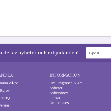
a del av nyheter och erbjudanden!
ANDLA
INFORMATION
mäna villkor
Om Fragrance & Art
Nyheter
ftprov
Nyhetsbrev
talning
Länkar
Om cookies
verans