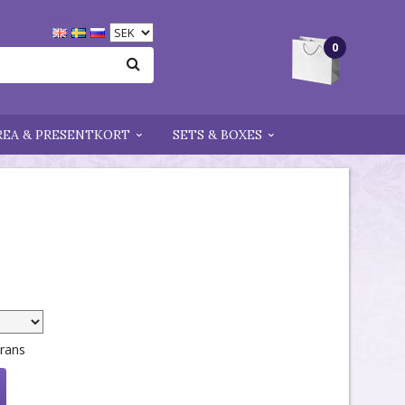
0
REA & PRESENTKORT
SETS & BOXES
erans