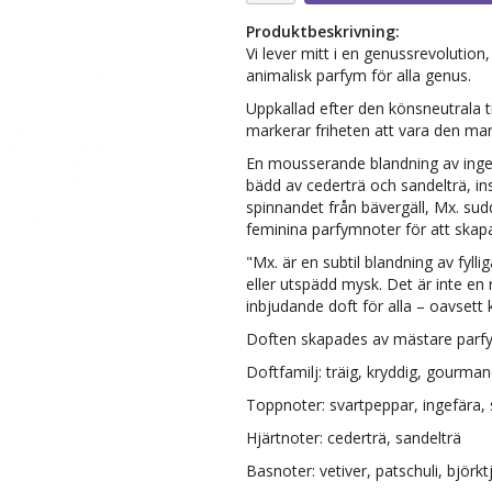
Produktbeskrivning:
Vi lever mitt i en genussrevolution
animalisk parfym för alla genus.
Uppkallad efter den könsneutrala t
markerar friheten att vara den man 
En mousserande blandning av ingef
bädd av cederträ och sandelträ, in
spinnandet från bävergäll, Mx. su
feminina parfymnoter för att skap
"Mx. är en subtil blandning av fyl
eller utspädd mysk. Det är inte en 
inbjudande doft för alla – oavsett 
Doften skapades av mästare parf
Doftfamilj: träig, kryddig, gourma
Toppnoter: svartpeppar, ingefära, 
Hjärtnoter: cederträ, sandelträ
Basnoter: vetiver, patschuli, björk