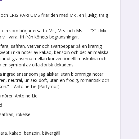
, och ERIS PARFUMS firar den med Mx., en ljuvlig, träig
iteln som börjar ersätta Mr., Mrs. och Ms. — "X" i Mx.
vill vara, fri från könets begränsningar.
ära, saffran, vetiver och svartpeppar på en krämig
svept i rika noter av kakao, bensoin och det animaliska
ddar ut gränserna mellan konventionellt maskulina och
a en symfoni av olfaktorisk dekadens.
liga ingredienser som jag älskar, utan blommiga noter
ren, neutral, unisex-doft, utan en frodig, romantisk och
kön." – Antoine Lie (Parfymör)
ymören Antoine Lie
nd
saffran, rökelse
tjära, kakao, benzoin, bävergäll