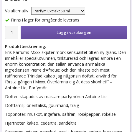
Valalternativ
Finns i lager för omgående leverans
Lägg i varukorgen
Produktbeskrivning:
Eris Parfums Mxxx skjuter mörk sensualitet till en ny gräns. Den
innehåller specialutvunnen, tinkturerad och lagrad ambra i en
enorm koncentration; den sällan använda animaliska
ingrediensen Pierre d’Afrique; och den rikaste och mest
raffinerade Trinidad kakao jag någonsin doftat, använd för
första gången i Mxxx. Överlämna dig åt dess skönhet!” –
Antoine Lie, Parfymör
Doften skapades av mästare parfymören Antoine Lie
Doftfamilj: orientalisk, gourmand, träig
Toppnoter: muskot, ingefära, saffran, rosépeppar, rökelse
Hjärtnoter: kakao, cederträ, sandelträ
Basnoter: vetiver, patschuli, vanilj, benzoin, ambra, hyraceum,