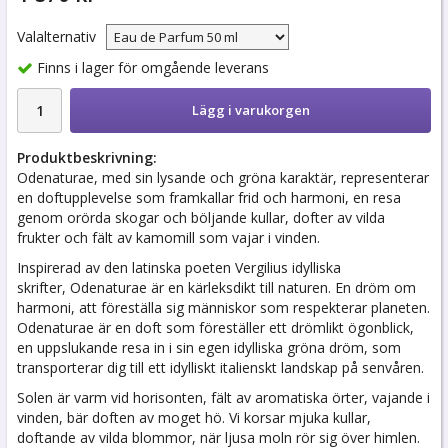
Valalternativ
Finns i lager för omgående leverans
Lägg i varukorgen
Produktbeskrivning:
Odenaturae, med sin lysande och gröna karaktär, representerar
en doftupplevelse som framkallar frid och harmoni, en resa
genom orörda skogar och böljande kullar, dofter av vilda
frukter och fält av kamomill som vajar i vinden.
Inspirerad av den latinska poeten Vergilius idylliska
skrifter, Odenaturae är en kärleksdikt till naturen. En dröm om
harmoni, att föreställa sig människor som respekterar planeten.
Odenaturae är en doft som föreställer ett drömlikt ögonblick,
en uppslukande resa in i sin egen idylliska gröna dröm, som
transporterar dig till ett idylliskt italienskt landskap på senvåren.
Solen är varm vid horisonten, fält av aromatiska örter, vajande i
vinden, bär doften av moget hö. Vi korsar mjuka kullar,
doftande av vilda blommor, när ljusa moln rör sig över himlen.