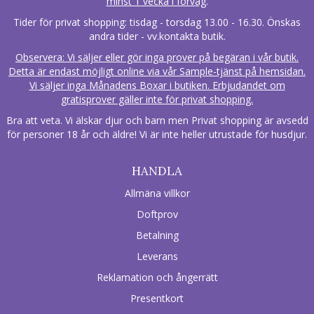
minst 1 vecka i förväg
.
Tider för privat shopping: tisdag - torsdag 13.00 - 16.30. Önskas
andra tider - vv.kontakta butik.
Observera: Vi säljer eller gör inga prover på begäran i vår butik.
Detta är endast möjligt online via vår Sample-tjänst på hemsidan.
Vi säljer inga Månadens Boxar i butiken. Erbjudandet om
gratisprover gäller inte för privat shopping.
Bra att veta. Vi älskar djur och barn men Privat shopping är avsedd
för personer 18 år och äldre! Vi är inte heller utrustade för husdjur.
HANDLA
Allmäna villkor
Doftprov
Betalning
Leverans
Reklamation och ångerrätt
Presentkort