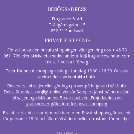
BESÖKSADRESS
Fragrance & Art
Trädgårdsgatan 15
852 31 Sundsvall
PRIVAT SHOPPING
För att boka den privata shoppingen vänligen ring oss + 46 70
9611799 eller skicka ett meddelande:
info@fragrancesandart.com
minst 1 vecka i förväg
.
Tider för privat shopping: tisdag - torsdag 13.00 - 16.30. Önskas
andra tider - vv.kontakta butik.
Observera: Vi säljer eller gör inga prover på begäran i vår butik.
Detta är endast möjligt online via vår Sample-tjänst på hemsidan.
Vi säljer inga Månadens Boxar i butiken. Erbjudandet om
gratisprover gäller inte för privat shopping.
Bra att veta. Vi älskar djur och barn men Privat shopping är avsedd
för personer 18 år och äldre! Vi är inte heller utrustade för husdjur.