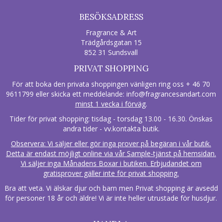
BESÖKSADRESS
Fragrance & Art
Trädgårdsgatan 15
852 31 Sundsvall
PRIVAT SHOPPING
För att boka den privata shoppingen vänligen ring oss + 46 70
9611799 eller skicka ett meddelande:
info@fragrancesandart.com
minst 1 vecka i förväg
.
Tider för privat shopping: tisdag - torsdag 13.00 - 16.30. Önskas
andra tider - vv.kontakta butik.
Observera: Vi säljer eller gör inga prover på begäran i vår butik.
Detta är endast möjligt online via vår Sample-tjänst på hemsidan.
Vi säljer inga Månadens Boxar i butiken. Erbjudandet om
gratisprover gäller inte för privat shopping.
Bra att veta. Vi älskar djur och barn men Privat shopping är avsedd
för personer 18 år och äldre! Vi är inte heller utrustade för husdjur.