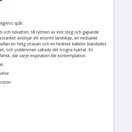
ilgrims spår.
och tidvatten, till rytmen av inre steg och gapande
vsstänket avslöjar ett enormt landskap, en nedsänkt
ellan en helig strävan och en hednisk kallelse blandades
t, och joddimman saltade det trogna hjärtat. En
ärisk, där varje inspiration blir kontemplation.
in
kelse
enzoin