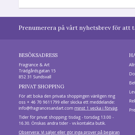
Prenumerera på vårt nyhetsbrev för att t
BESÖKSADRESS
H
Fragrance & Art
All
Trädgårdsgatan 15
Do
852 31 Sundsvall
Be
PRIVAT SHOPPING
Le
För att boka den privata shoppingen vänligen ring
Re
oss + 46 70 9611799 eller skicka ett meddelande:
info@fragrancesandart.com
minst 1 vecka i förväg
.
Pr
Tider för privat shopping: tisdag - torsdag 13.00 -
16.30. Önskas andra tider - vv.kontakta butik.
Observera: Vi säljer eller gör inga prover på begäran