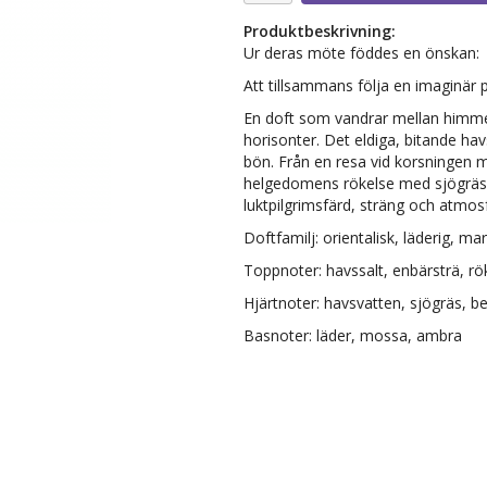
Produktbeskrivning:
Ur deras möte föddes en önskan:
Att tillsammans följa en imaginär p
En doft som vandrar mellan himmel 
horisonter. Det eldiga, bitande ha
bön. Från en resa vid korsningen m
helgedomens rökelse med sjögräse
luktpilgrimsfärd, sträng och atmosf
Doftfamilj: orientalisk, läderig, mar
Toppnoter: havssalt, enbärsträ, rö
Hjärtnoter: havsvatten, sjögräs, b
Basnoter: läder, mossa, ambra