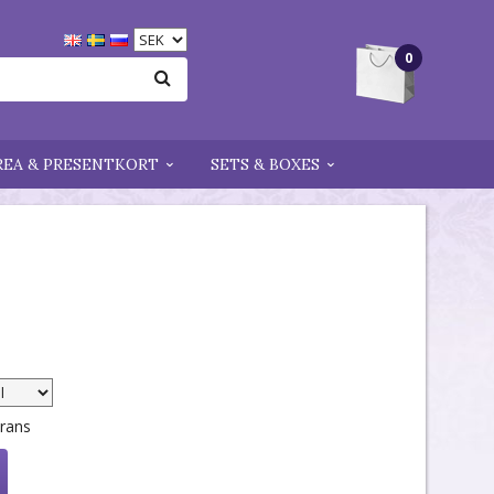
0
REA & PRESENTKORT
SETS & BOXES
erans