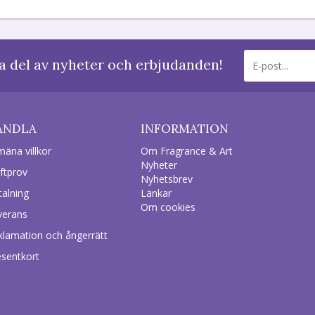
a del av nyheter och erbjudanden!
ANDLA
INFORMATION
mäna villkor
Om Fragrance & Art
Nyheter
ftprov
Nyhetsbrev
talning
Länkar
Om cookies
verans
klamation och ångerrätt
esentkort