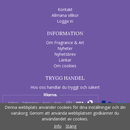
Kontakt
Allmäna villkor
Logga in
INFORMATION
Om Fragrance & Art
Nyheter
Nyhetsbrev
Länkar
Om cookies
TRYGG HANDEL
Hos oss handlar du tryggt och säkert
Denna webbplats använder cookies för dina inställningar och din
varukorg. Genom att använda webbplatsen godkänner du
användandet av cookies.
Drift & produktion:
Wikinggruppen
Info
Stäng