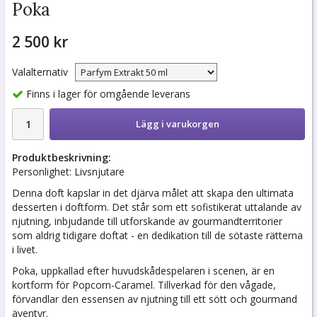
Poka
2 500 kr
Valalternativ
Finns i lager för omgående leverans
Lägg i varukorgen
Produktbeskrivning:
Personlighet: Livsnjutare
Denna doft kapslar in det djärva målet att skapa den ultimata
desserten i doftform. Det står som ett sofistikerat uttalande av
njutning, inbjudande till utforskande av gourmandterritorier
som aldrig tidigare doftat - en dedikation till de sötaste rätterna
i livet.
Poka, uppkallad efter huvudskådespelaren i scenen, är en
kortform för Popcorn-Caramel. Tillverkad för den vågade,
förvandlar den essensen av njutning till ett sött och gourmand
äventyr.