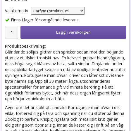
Valalternativ
Finns i lager för omgående leverans
Lägg i varukorgen
Produktbeskrivning:
Bländande solljus glittrar och spricker sedan mot den böljande
ytan av ett ilsket tropiskt hav. En karavell guppar bland vågorna,
dess höga segel blåstes av heta, salta vindar. Dinglande under
det spöklika fartyget svajar en ridå av dödliga tentakler hotfullt i
dyningen. Portuguese man o’war driver och låter sitt ovetande
byte närma sig. Upp till 30 meter långa, utsöndrar deras
spetstentakler förlamande gift vid minsta beröring. På ett
ögonblick förlamas bytet, och när dess organ långsamt flyter
upp börjar zooidkolonin att äta.
Även om det är klokt att undvika Portuguese man o’war i det
vilda, förbered dig på fara och spänning när du stöter på denna
Zoologist-parfym. Krispig ingefära och metalliskt krut ger en
eldig sting som öppnar sig, innan de kastar dig i drift på en våg
av salt sjögräs absolut, hedblomster och pelargon. Du kommer