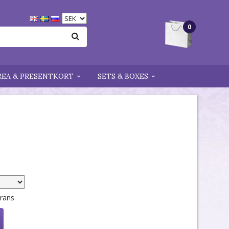
0
REA & PRESENTKORT
SETS & BOXES
erans