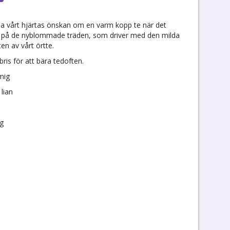
älla vårt hjärtas önskan om en varm kopp te när det
öv på de nyblommade träden, som driver med den milda
n av vårt örtte.
ris för att bära tedoften.
mig
lian
ng