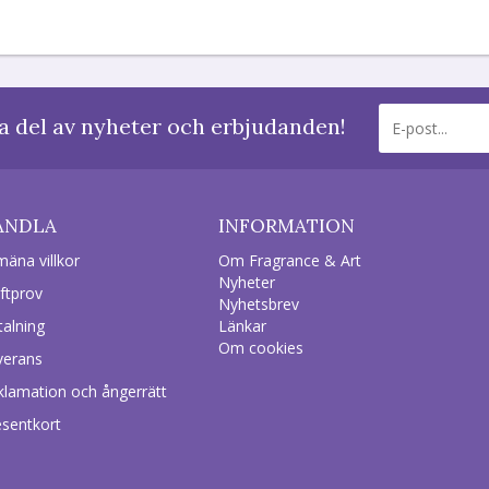
a del av nyheter och erbjudanden!
ANDLA
INFORMATION
mäna villkor
Om Fragrance & Art
Nyheter
ftprov
Nyhetsbrev
talning
Länkar
Om cookies
verans
klamation och ångerrätt
esentkort