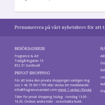
Prenumerera på vårt nyhetsbrev för att t
BESÖKSADRESS
H
Fragrance & Art
All
Trädgårdsgatan 15
Do
852 31 Sundsvall
Be
PRIVAT SHOPPING
Le
För att boka den privata shoppingen vänligen ring
Re
oss + 46 70 9611799 eller skicka ett meddelande:
info@fragrancesandart.com
minst 1 vecka i förväg
.
Pr
Tider för privat shopping: tisdag - torsdag 13.00 -
16.30. Önskas andra tider - vv.kontakta butik.