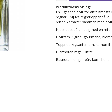
Produktbeskrivning:
En lugnande doft för att tillfredst
regnar... Mjuka regndroppar på l
brisen - smälter samman med dofte
Njuts bäst på en dag med en mild b
Doftfamilj: grön, gourmand, blom
Toppnot: krysantemum, kamomill, 
Hjärtnoter: regn, vitt té
Basnoter: longan-bär, korn, honu