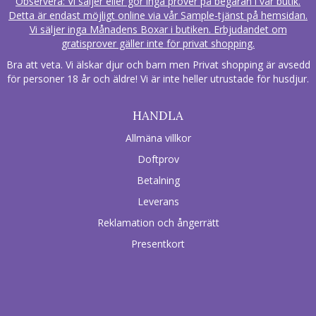
Observera: Vi säljer eller gör inga prover på begäran i vår butik.
Detta är endast möjligt online via vår Sample-tjänst på hemsidan.
Vi säljer inga Månadens Boxar i butiken. Erbjudandet om
gratisprover gäller inte för privat shopping.
Bra att veta. Vi älskar djur och barn men Privat shopping är avsedd
för personer 18 år och äldre! Vi är inte heller utrustade för husdjur.
HANDLA
Allmäna villkor
Doftprov
Betalning
Leverans
Reklamation och ångerrätt
Presentkort