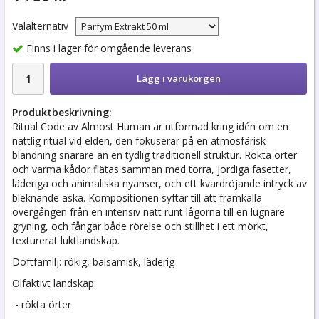
Valalternativ
Finns i lager för omgående leverans
Lägg i varukorgen
Produktbeskrivning:
Ritual Code av Almost Human är utformad kring idén om en
nattlig ritual vid elden, den fokuserar på en atmosfärisk
blandning snarare än en tydlig traditionell struktur. Rökta örter
och varma kådor flätas samman med torra, jordiga fasetter,
läderiga och animaliska nyanser, och ett kvardröjande intryck av
bleknande aska. Kompositionen syftar till att framkalla
övergången från en intensiv natt runt lågorna till en lugnare
gryning, och fångar både rörelse och stillhet i ett mörkt,
texturerat luktlandskap.
Doftfamilj: rökig, balsamisk, läderig
Olfaktivt landskap:
- rökta örter