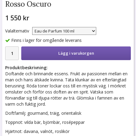
Rosso Oscuro
1 550 kr
Valalternativ
Finns i lager för omgående leverans
Lägg i varukorgen
Produktbeskrivning:
Doftande och brinnande essens. Frukt av passionen mellan en
man och hans älskade kvinna. Täta klunkar av en efterlängtad
berusning. Röda toner lockar oss till en mystisk väg. I mörkret
omsluter och förför oss doften av en sprit. Vätska som
förvandlar sig till djupa rötter av trä. Glömska i famnen av en
varm och fuktig jord.
Doftfamilj: gourmand, träig, orientalisk
Toppnot: vilda bär, björnbär, rosépeppar
Hjärtnot: davana, valnöt, roslikör