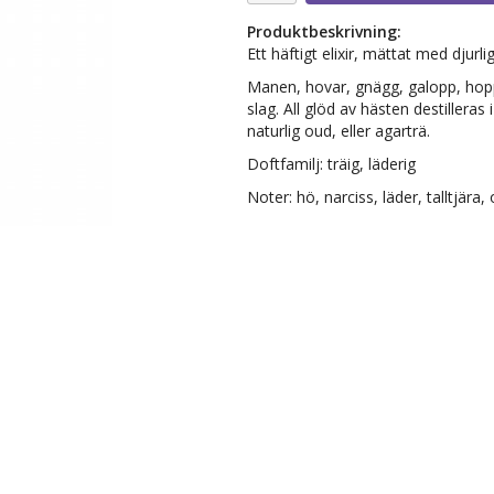
Produktbeskrivning:
Ett häftigt elixir, mättat med djurli
Manen, hovar, gnägg, galopp, hopp.
slag. All glöd av hästen destilleras
naturlig oud, eller agarträ.
Doftfamilj: träig, läderig
Noter: hö, narciss, läder, talltjära,