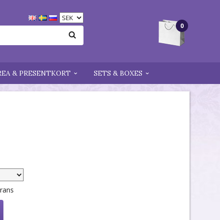
0
REA & PRESENTKORT
SETS & BOXES
erans