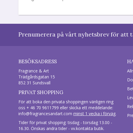
Prenumerera på vårt nyhetsbrev för att t
BESÖKSADRESS
H
Fragrance & Art
All
Trädgårdsgatan 15
Do
852 31 Sundsvall
Be
PRIVAT SHOPPING
Le
För att boka den privata shoppingen vänligen ring
Re
oss + 46 70 9611799 eller skicka ett meddelande:
info@fragrancesandart.com
minst 1 vecka i förväg
.
Pr
Tider för privat shopping: tisdag - torsdag 13.00 -
16.30. Önskas andra tider - vv.kontakta butik.