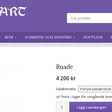
MÄN
KOSMETIK OCH HUDVÅRD
DOFTLJUS
Ruade
4 200 kr
Valalternativ
Finns i lager för omgående lev
Lägg i varukorgen