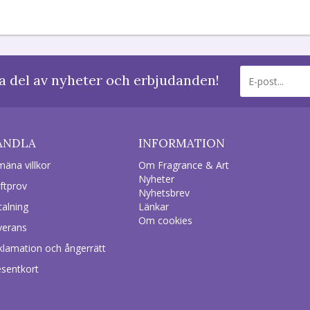
a del av nyheter och erbjudanden!
ANDLA
INFORMATION
mäna villkor
Om Fragrance & Art
Nyheter
ftprov
Nyhetsbrev
talning
Länkar
Om cookies
verans
klamation och ångerrätt
esentkort