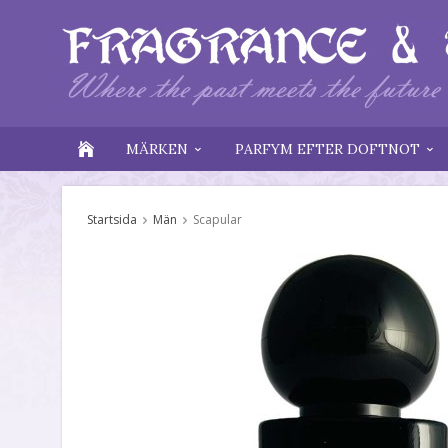
MÄRKEN
PARFYM EFTER DOFTNOT
Startsida
Män
Scapular