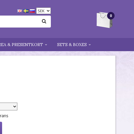
0
REA & PRESENTKORT
SETS & BOXES
erans