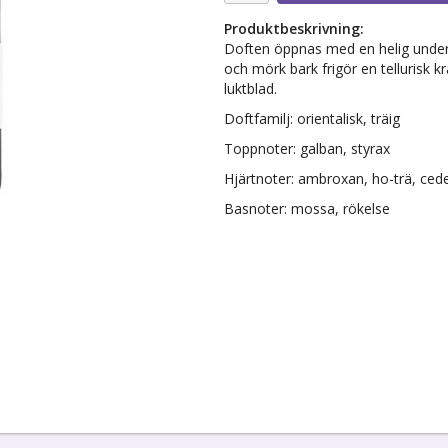
Produktbeskrivning:
Doften öppnas med en helig underv
och mörk bark frigör en tellurisk k
luktblad.
Doftfamilj: orientalisk, träig
Toppnoter: galban, styrax
Hjärtnoter: ambroxan, ho-trä, cede
Basnoter: mossa, rökelse