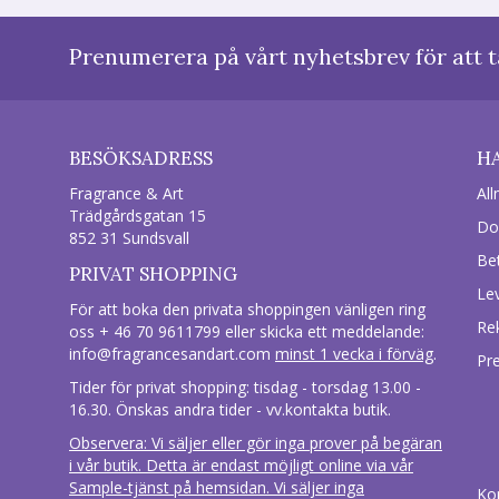
Prenumerera på vårt nyhetsbrev för att t
BESÖKSADRESS
H
Fragrance & Art
All
Trädgårdsgatan 15
Do
852 31 Sundsvall
Be
PRIVAT SHOPPING
Le
För att boka den privata shoppingen vänligen ring
Re
oss + 46 70 9611799 eller skicka ett meddelande:
info@fragrancesandart.com
minst 1 vecka i förväg
.
Pr
Tider för privat shopping: tisdag - torsdag 13.00 -
16.30. Önskas andra tider - vv.kontakta butik.
Observera: Vi säljer eller gör inga prover på begäran
i vår butik. Detta är endast möjligt online via vår
Sample-tjänst på hemsidan. Vi säljer inga
Ko