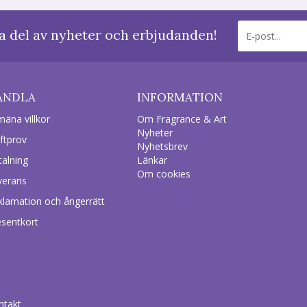
a del av nyheter och erbjudanden!
ANDLA
INFORMATION
mäna villkor
Om Fragrance & Art
Nyheter
ftprov
Nyhetsbrev
talning
Länkar
Om cookies
verans
klamation och ångerrätt
esentkort
ntakt