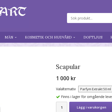
MÄN
KOSMETIK OCH HUDVÅRD
DOFTLJUS
Scapular
1 000 kr
Valalternativ
Finns i lager för omgående lev
Lägg i varukorgen