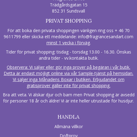
Trädgårdsgatan 15
852 31 Sundsvall
PRIVAT SHOPPING
För att boka den privata shoppingen vänligen ring oss + 46 70
9611799 eller skicka ett meddelande:
info@fragrancesandart.com
minst 1 vecka i förväg
.
Tider för privat shopping: tisdag - torsdag 13.00 - 16.30. Önskas
andra tider - vv.kontakta butik.
Observera: Vi säljer eller gör inga prover på begäran i vår butik.
Detta är endast möjligt online via vår Sample-tjänst på hemsidan.
Vi säljer inga Månadens Boxar i butiken. Erbjudandet om
gratisprover gäller inte för privat shopping.
Bra att veta. Vi älskar djur och barn men Privat shopping är avsedd
för personer 18 år och äldre! Vi är inte heller utrustade för husdjur.
HANDLA
Allmäna villkor
Doftprov