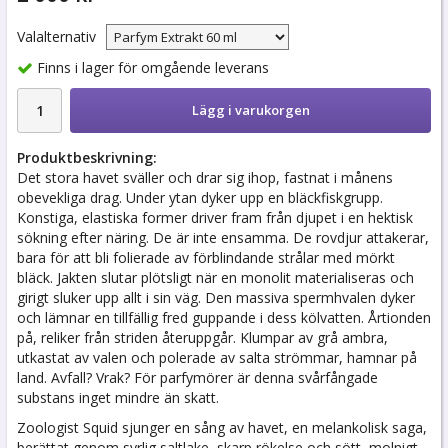
Valalternativ
Finns i lager för omgående leverans
Lägg i varukorgen
Produktbeskrivning:
Det stora havet sväller och drar sig ihop, fastnat i månens
obevekliga drag. Under ytan dyker upp en bläckfiskgrupp.
Konstiga, elastiska former driver fram från djupet i en hektisk
sökning efter näring. De är inte ensamma. De rovdjur attakerar,
bara för att bli folierade av förblindande strålar med mörkt
bläck. Jakten slutar plötsligt när en monolit materialiseras och
girigt sluker upp allt i sin väg. Den massiva spermhvalen dyker
och lämnar en tillfällig fred guppande i dess kölvatten. Årtionden
på, reliker från striden återuppgår. Klumpar av grå ambra,
utkastat av valen och polerade av salta strömmar, hamnar på
land. Avfall? Vrak? För parfymörer är denna svårfångade
substans inget mindre än skatt.
Zoologist Squid sjunger en sång av havet, en melankolisk saga,
berättat genom syrlig saltlake, skarp rökelse och sött, molnigt