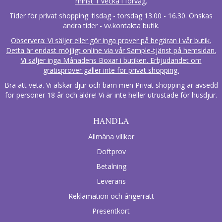
minst 1 vecka i förväg
.
Tider för privat shopping: tisdag - torsdag 13.00 - 16.30. Önskas
andra tider - vv.kontakta butik.
Observera: Vi säljer eller gör inga prover på begäran i vår butik.
Detta är endast möjligt online via vår Sample-tjänst på hemsidan.
Vi säljer inga Månadens Boxar i butiken. Erbjudandet om
gratisprover gäller inte för privat shopping.
Bra att veta. Vi älskar djur och barn men Privat shopping är avsedd
för personer 18 år och äldre! Vi är inte heller utrustade för husdjur.
HANDLA
Allmäna villkor
Doftprov
Betalning
Leverans
Reklamation och ångerrätt
Presentkort