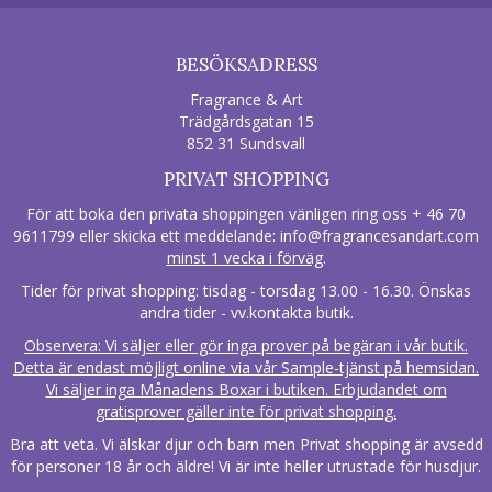
BESÖKSADRESS
Fragrance & Art
Trädgårdsgatan 15
852 31 Sundsvall
PRIVAT SHOPPING
För att boka den privata shoppingen vänligen ring oss + 46 70
9611799 eller skicka ett meddelande:
info@fragrancesandart.com
minst 1 vecka i förväg
.
Tider för privat shopping: tisdag - torsdag 13.00 - 16.30. Önskas
andra tider - vv.kontakta butik.
Observera: Vi säljer eller gör inga prover på begäran i vår butik.
Detta är endast möjligt online via vår Sample-tjänst på hemsidan.
Vi säljer inga Månadens Boxar i butiken. Erbjudandet om
gratisprover gäller inte för privat shopping.
Bra att veta. Vi älskar djur och barn men Privat shopping är avsedd
för personer 18 år och äldre! Vi är inte heller utrustade för husdjur.