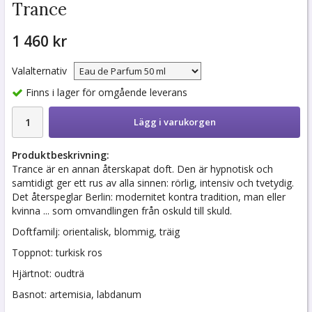
Trance
1 460 kr
Valalternativ
Finns i lager för omgående leverans
Lägg i varukorgen
Produktbeskrivning:
Trance är en annan återskapat doft. Den är hypnotisk och
samtidigt ger ett rus av alla sinnen: rörlig, intensiv och tvetydig.
Det återspeglar Berlin: modernitet kontra tradition, man eller
kvinna ... som omvandlingen från oskuld till skuld.
Doftfamilj: orientalisk, blommig, träig
Toppnot: turkisk ros
Hjärtnot: oudträ
Basnot: artemisia, labdanum