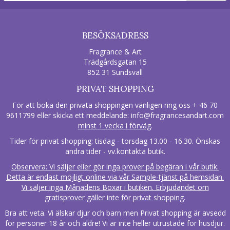
BESÖKSADRESS
Fragrance & Art
Trädgårdsgatan 15
852 31 Sundsvall
PRIVAT SHOPPING
För att boka den privata shoppingen vänligen ring oss + 46 70
9611799 eller skicka ett meddelande:
info@fragrancesandart.com
minst 1 vecka i förväg
.
Tider för privat shopping: tisdag - torsdag 13.00 - 16.30. Önskas
andra tider - vv.kontakta butik.
Observera: Vi säljer eller gör inga prover på begäran i vår butik.
Detta är endast möjligt online via vår Sample-tjänst på hemsidan.
Vi säljer inga Månadens Boxar i butiken. Erbjudandet om
gratisprover gäller inte för privat shopping.
Bra att veta. Vi älskar djur och barn men Privat shopping är avsedd
för personer 18 år och äldre! Vi är inte heller utrustade för husdjur.