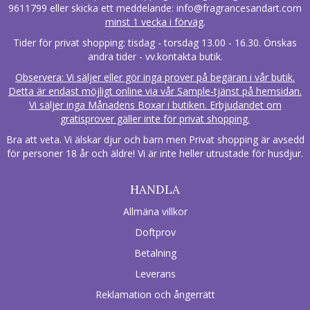
9611799 eller skicka ett meddelande:
info@fragrancesandart.com
minst 1 vecka i förväg
.
Tider för privat shopping: tisdag - torsdag 13.00 - 16.30. Önskas
andra tider - vv.kontakta butik.
Observera: Vi säljer eller gör inga prover på begäran i vår butik.
Detta är endast möjligt online via vår Sample-tjänst på hemsidan.
Vi säljer inga Månadens Boxar i butiken. Erbjudandet om
gratisprover gäller inte för privat shopping.
Bra att veta. Vi älskar djur och barn men Privat shopping är avsedd
för personer 18 år och äldre! Vi är inte heller utrustade för husdjur.
HANDLA
Allmäna villkor
Doftprov
Betalning
Leverans
Reklamation och ångerrätt