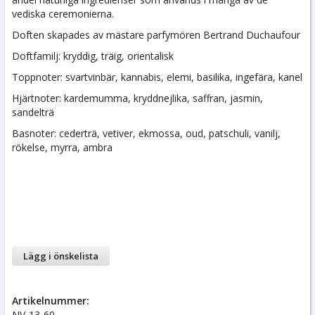
vediska ceremonierna.
Doften skapades av mästare parfymören Bertrand Duchaufour
Doftfamilj: kryddig, träig, orientalisk
Toppnoter: svartvinbär, kannabis, elemi, basilika, ingefära, kanel
Hjärtnoter: kardemumma, kryddnejlika, saffran, jasmin,
sandelträ
Basnoter: cederträ, vetiver, ekmossa, oud, patschuli, vanilj,
rökelse, myrra, ambra
Lägg i önskelista
Artikelnummer:
NV-13-60