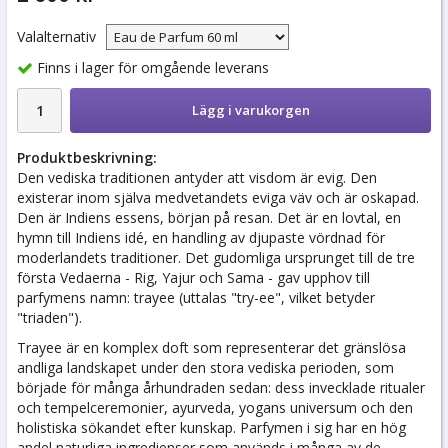
Valalternativ
Finns i lager för omgående leverans
Lägg i varukorgen
Produktbeskrivning:
Den vediska traditionen antyder att visdom är evig. Den
existerar inom själva medvetandets eviga väv och är oskapad.
Den är Indiens essens, början på resan. Det är en lovtal, en
hymn till Indiens idé, en handling av djupaste vördnad för
moderlandets traditioner. Det gudomliga ursprunget till de tre
första Vedaerna - Rig, Yajur och Sama - gav upphov till
parfymens namn: trayee (uttalas "try-ee", vilket betyder
"triaden").
Trayee är en komplex doft som representerar det gränslösa
andliga landskapet under den stora vediska perioden, som
började för många århundraden sedan: dess invecklade ritualer
och tempelceremonier, ayurveda, yogans universum och den
holistiska sökandet efter kunskap. Parfymen i sig har en hög
andel naturliga ingredienser som används i många av de