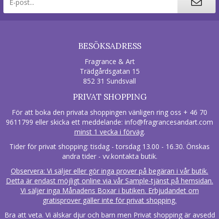
BESÖKSADRESS
Fragrance & Art
Trädgårdsgatan 15
852 31 Sundsvall
PRIVAT SHOPPING
För att boka den privata shoppingen vänligen ring oss + 46 70
9611799 eller skicka ett meddelande:
info@fragrancesandart.com
minst 1 vecka i förväg
.
Tider för privat shopping: tisdag - torsdag 13.00 - 16.30. Önskas
andra tider - vv.kontakta butik.
Observera: Vi säljer eller gör inga prover på begäran i vår butik.
Detta är endast möjligt online via vår Sample-tjänst på hemsidan.
Vi säljer inga Månadens Boxar i butiken. Erbjudandet om
gratisprover gäller inte för privat shopping.
Bra att veta. Vi älskar djur och barn men Privat shopping är avsedd