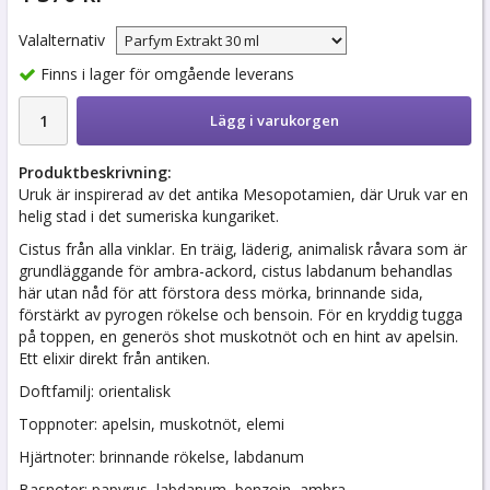
Valalternativ
Finns i lager för omgående leverans
Lägg i varukorgen
Produktbeskrivning:
Uruk är inspirerad av det antika Mesopotamien, där Uruk var en
helig stad i det sumeriska kungariket.
Cistus från alla vinklar. En träig, läderig, animalisk råvara som är
grundläggande för ambra-ackord, cistus labdanum behandlas
här utan nåd för att förstora dess mörka, brinnande sida,
förstärkt av pyrogen rökelse och bensoin. För en kryddig tugga
på toppen, en generös shot muskotnöt och en hint av apelsin.
Ett elixir direkt från antiken.
Doftfamilj: orientalisk
Toppnoter: apelsin, muskotnöt, elemi
Hjärtnoter: brinnande rökelse, labdanum
Basnoter: papyrus, labdanum, benzoin, ambra