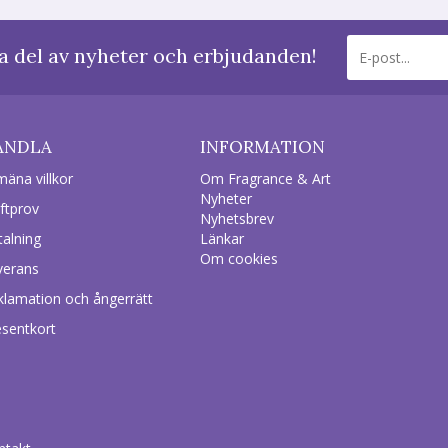
a del av nyheter och erbjudanden!
ANDLA
INFORMATION
mäna villkor
Om Fragrance & Art
Nyheter
ftprov
Nyhetsbrev
talning
Länkar
Om cookies
verans
klamation och ångerrätt
esentkort