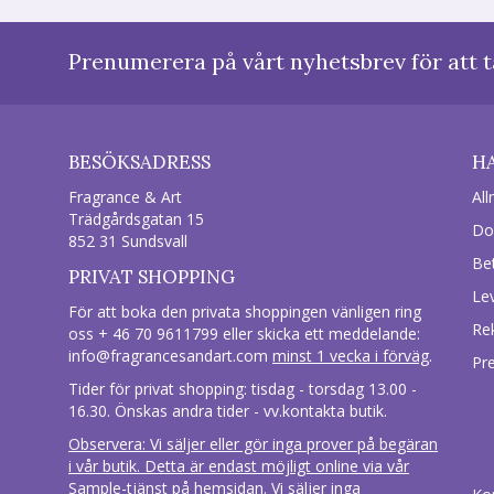
Prenumerera på vårt nyhetsbrev för att t
BESÖKSADRESS
H
Fragrance & Art
All
Trädgårdsgatan 15
Do
852 31 Sundsvall
Be
PRIVAT SHOPPING
Le
För att boka den privata shoppingen vänligen ring
Re
oss + 46 70 9611799 eller skicka ett meddelande:
info@fragrancesandart.com
minst 1 vecka i förväg
.
Pr
Tider för privat shopping: tisdag - torsdag 13.00 -
16.30. Önskas andra tider - vv.kontakta butik.
Observera: Vi säljer eller gör inga prover på begäran
i vår butik. Detta är endast möjligt online via vår
Sample-tjänst på hemsidan. Vi säljer inga