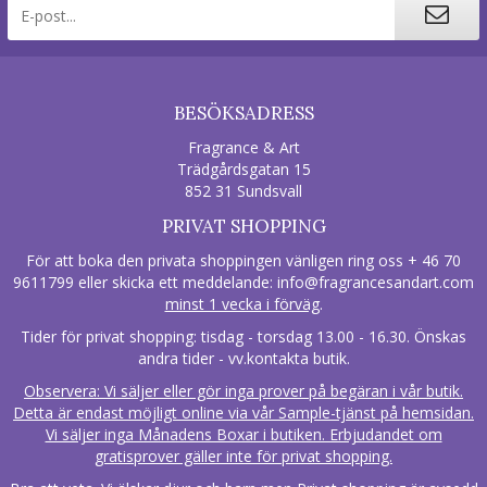
BESÖKSADRESS
Fragrance & Art
Trädgårdsgatan 15
852 31 Sundsvall
PRIVAT SHOPPING
För att boka den privata shoppingen vänligen ring oss + 46 70
9611799 eller skicka ett meddelande:
info@fragrancesandart.com
minst 1 vecka i förväg
.
Tider för privat shopping: tisdag - torsdag 13.00 - 16.30. Önskas
andra tider - vv.kontakta butik.
Observera: Vi säljer eller gör inga prover på begäran i vår butik.
Detta är endast möjligt online via vår Sample-tjänst på hemsidan.
Vi säljer inga Månadens Boxar i butiken. Erbjudandet om
gratisprover gäller inte för privat shopping.