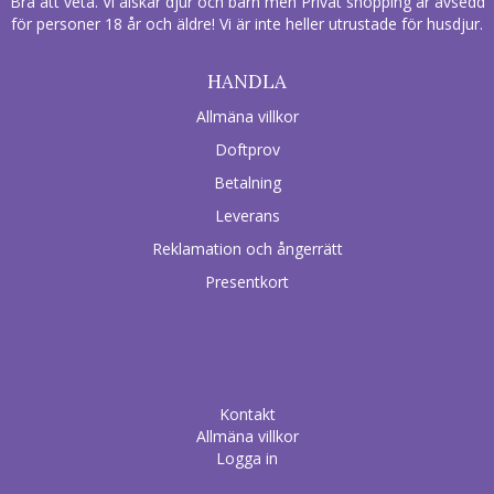
Bra att veta. Vi älskar djur och barn men Privat shopping är avsedd
för personer 18 år och äldre! Vi är inte heller utrustade för husdjur.
HANDLA
Allmäna villkor
Doftprov
Betalning
Leverans
Reklamation och ångerrätt
Presentkort
Kontakt
Allmäna villkor
Logga in