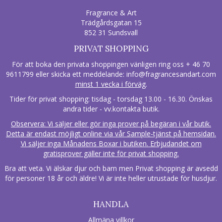
Fragrance & Art
Trädgårdsgatan 15
852 31 Sundsvall
PRIVAT SHOPPING
För att boka den privata shoppingen vänligen ring oss + 46 70
9611799 eller skicka ett meddelande:
info@fragrancesandart.com
minst 1 vecka i förväg
.
Tider för privat shopping: tisdag - torsdag 13.00 - 16.30. Önskas
andra tider - vv.kontakta butik.
Observera: Vi säljer eller gör inga prover på begäran i vår butik.
Detta är endast möjligt online via vår Sample-tjänst på hemsidan.
Vi säljer inga Månadens Boxar i butiken. Erbjudandet om
gratisprover gäller inte för privat shopping.
Bra att veta. Vi älskar djur och barn men Privat shopping är avsedd
för personer 18 år och äldre! Vi är inte heller utrustade för husdjur.
HANDLA
Allmäna villkor