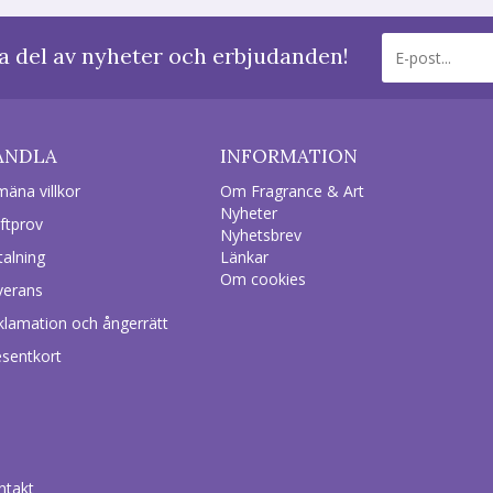
a del av nyheter och erbjudanden!
ANDLA
INFORMATION
mäna villkor
Om Fragrance & Art
Nyheter
ftprov
Nyhetsbrev
talning
Länkar
Om cookies
verans
klamation och ångerrätt
esentkort
ntakt