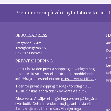
Prenumerera på vårt nyhetsbrev för att t
BESÖKSADRESS
H
Fragrance & Art
All
Trädgårdsgatan 15
Do
852 31 Sundsvall
Be
PRIVAT SHOPPING
Le
För att boka den privata shoppingen vänligen ring
Re
oss + 46 70 9611799 eller skicka ett meddelande:
info@fragrancesandart.com
minst 1 vecka i förväg
.
Pr
Tider för privat shopping: tisdag - torsdag 13.00 -
16.30. Önskas andra tider - vv.kontakta butik.
Observera: Vi säljer eller gör inga prover på begäran
i vår butik. Detta är endast möjligt online via vår
Sample-tjänst på hemsidan. Vi säljer inga
Ko