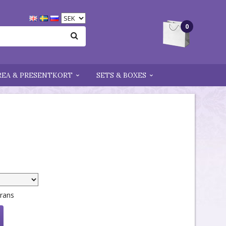
0
REA & PRESENTKORT
SETS & BOXES
erans