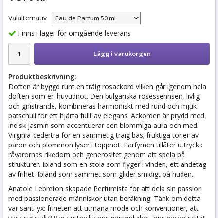
Valalternativ
Finns i lager för omgående leverans
Lägg i varukorgen
Produktbeskrivning:
Doften är byggd runt en träig rosackord vilken går igenom hela
doften som en huvudnot. Den bulgariska rosessennsen, livlig
och gnistrande, kombineras harmoniskt med rund och mjuk
patschuli för ett hjärta fullt av elegans. Ackorden är prydd med
indisk jasmin som accentuerar den blommiga aura och med
Virginia-cederträ för en sammetig träig bas; fruktiga toner av
päron och plommon lyser i toppnot. Parfymen tillåter uttrycka
råvarornas rikedom och generositet genom att spela på
strukturer. Ibland som en stola som flyger i vinden, ett andetag
av frihet. Ibland som sammet som glider smidigt på huden.
Anatole Lebreton skapade Perfumista för att dela sin passion
med passionerade människor utan beräkning. Tänk om detta
var sant lyx: friheten att utmana mode och konventioner, att
vara sig själv? Bara uttrycka ens personlighet, ens excentricitet