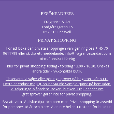
BESÖKSADRESS
Fragrance & Art
Trädgårdsgatan 15
852 31 Sundsvall
PRIVAT SHOPPING
För att boka den privata shoppingen vänligen ring oss + 46 70
9611799 eller skicka ett meddelande:
info@fragrancesandart.com
minst 1 vecka i förväg
.
Tider för privat shopping: tisdag - torsdag 13.00 - 16.30. Önskas
andra tider - vv.kontakta butik.
Observera: Vi säljer eller gör inga prover på begäran i vår butik.
Detta är endast möjligt online via vår Sample-tjänst på hemsidan.
Vi säljer inga Månadens Boxar i butiken. Erbjudandet om
gratisprover gäller inte för privat shopping.
Bra att veta. Vi älskar djur och barn men Privat shopping är avsedd
för personer 18 år och äldre! Vi är inte heller utrustade för husdjur.