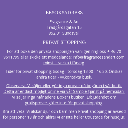
BESÖKSADRESS
Fragrance & Art
Trädgårdsgatan 15
852 31 Sundsvall
PRIVAT SHOPPING
För att boka den privata shoppingen vänligen ring oss + 46 70
9611799 eller skicka ett meddelande:
info@fragrancesandart.com
minst 1 vecka i förväg
.
Tider för privat shopping: tisdag - torsdag 13.00 - 16.30. Önskas
andra tider - vv.kontakta butik.
Observera: Vi säljer eller gör inga prover på begäran i vår butik.
Detta är endast möjligt online via vår Sample-tjänst på hemsidan.
Vi säljer inga Månadens Boxar i butiken. Erbjudandet om
gratisprover gäller inte för privat shopping.
Bra att veta. Vi älskar djur och barn men Privat shopping är avsedd
för personer 18 år och äldre! Vi är inte heller utrustade för husdjur.