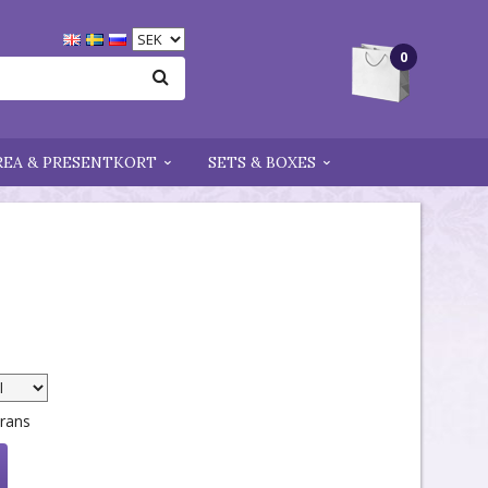
0
REA & PRESENTKORT
SETS & BOXES
erans