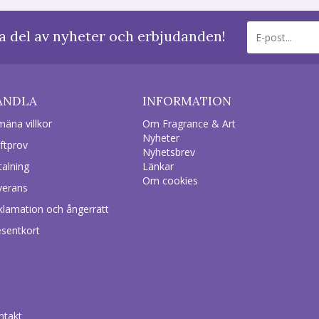
a del av nyheter och erbjudanden!
ANDLA
INFORMATION
mäna villkor
Om Fragrance & Art
Nyheter
ftprov
Nyhetsbrev
talning
Länkar
Om cookies
verans
klamation och ångerrätt
esentkort
ntakt