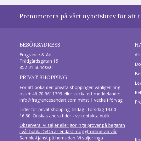
Prenumerera på vårt nyhetsbrev för att t
BESÖKSADRESS
H
Fragrance & Art
All
Trädgårdsgatan 15
Do
852 31 Sundsvall
Be
PRIVAT SHOPPING
Le
För att boka den privata shoppingen vänligen ring
Re
oss + 46 70 9611799 eller skicka ett meddelande:
info@fragrancesandart.com
minst 1 vecka i förväg
.
Pr
Tider för privat shopping: tisdag - torsdag 13.00 -
16.30. Önskas andra tider - vv.kontakta butik.
Observera: Vi säljer eller gör inga prover på begäran
i vår butik. Detta är endast möjligt online via vår
Sample-tjänst på hemsidan. Vi säljer inga
Ko