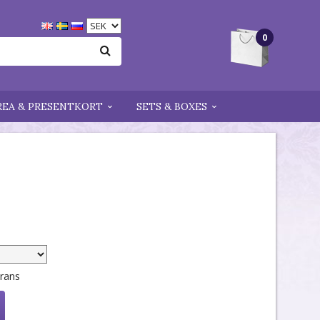
0
REA & PRESENTKORT
SETS & BOXES
erans