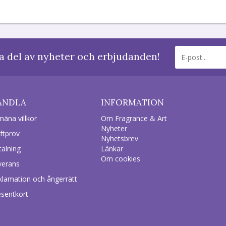
a del av nyheter och erbjudanden!
ANDLA
INFORMATION
mäna villkor
Om Fragrance & Art
Nyheter
ftprov
Nyhetsbrev
talning
Länkar
Om cookies
verans
klamation och ångerrätt
esentkort