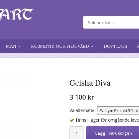
MÄN
KOSMETIK OCH HUDVÅRD
DOFTLJUS
Geisha Diva
3 100 kr
Valalternativ
Finns i lager för omgående lev
Lägg i varukorgen