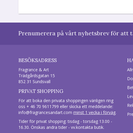
Prenumerera på vårt nyhetsbrev för att t
BESÖKSADRESS
H
Fragrance & Art
All
Trädgårdsgatan 15
Do
852 31 Sundsvall
Be
PRIVAT SHOPPING
Le
För att boka den privata shoppingen vänligen ring
Re
oss + 46 70 9611799 eller skicka ett meddelande:
info@fragrancesandart.com
minst 1 vecka i förväg
.
Pr
Tider för privat shopping: tisdag - torsdag 13.00 -
16.30. Önskas andra tider - vv.kontakta butik.