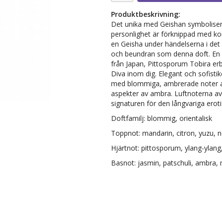
Produktbeskrivning:
Det unika med Geishan symbolisera
personlighet är förknippad med k
en Geisha under händelserna i de
och beundran som denna doft. En
från Japan, Pittosporum Tobira erb
Diva inom dig. Elegant och sofist
med blommiga, ambrerade noter av
aspekter av ambra. Luftnoterna av y
signaturen för den långvariga erot
Doftfamilj: blommig, orientalisk
Toppnot: mandarin, citron, yuzu, n
Hjärtnot: pittosporum, ylang-ylang
Basnot: jasmin, patschuli, ambra,