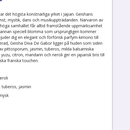
r det högsta konstnärliga yrket i Japan. Geishans
onst, mystik, dans och musikuppträdanden. Närvaron av
t höga samhället får alltid framstående uppmärksamhet
 annan speciell blomma som ursprungligen kommer
juder dig en elegant och förförisk parfym-kimono till
ikerad, Geisha Diva De Gabor ligger på huden som siden
 pittosporum, jasmin, tuberos, milda balsamiska
uzu, citron, mandarin och neroli ger en japansk bris till
iska franska touchen.
eroli
, tuberos, jasmin
 mysk