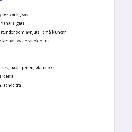
ynes vanlig sak.
n Yanaka-gata.
 stunder som avnjuts i små klunkar.
m kronan av en vit blomma.
efrukt, nashi-päron, plommon
gardenia
, sandelträ