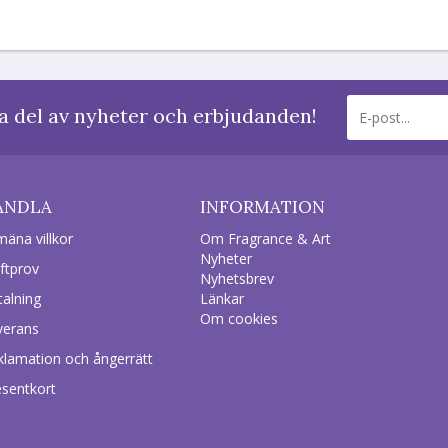
a del av nyheter och erbjudanden!
ANDLA
INFORMATION
mäna villkor
Om Fragrance & Art
Nyheter
ftprov
Nyhetsbrev
talning
Länkar
Om cookies
verans
klamation och ångerrätt
esentkort