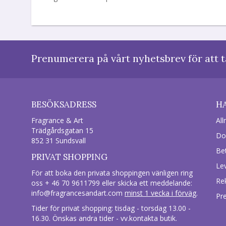
Prenumerera på vårt nyhetsbrev för att t
BESÖKSADRESS
H
Fragrance & Art
All
Trädgårdsgatan 15
Do
852 31 Sundsvall
Be
PRIVAT SHOPPING
Le
För att boka den privata shoppingen vänligen ring
Re
oss + 46 70 9611799 eller skicka ett meddelande:
info@fragrancesandart.com
minst 1 vecka i förväg
.
Pr
Tider för privat shopping: tisdag - torsdag 13.00 -
16.30. Önskas andra tider - vv.kontakta butik.