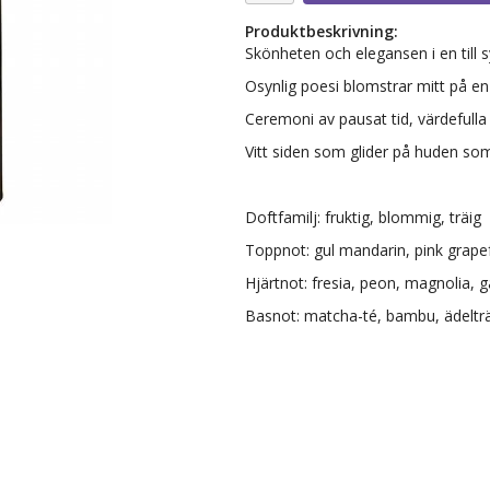
Produktbeskrivning:
Skönheten och elegansen i en till s
Osynlig poesi blomstrar mitt på e
Ceremoni av pausat tid, värdefulla
Vitt siden som glider på huden so
Doftfamilj: fruktig, blommig, träig
Toppnot: gul mandarin, pink grap
Hjärtnot: fresia, peon, magnolia, 
Basnot: matcha-té, bambu, ädelträ