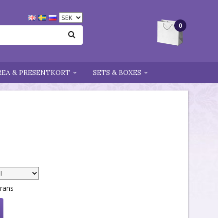
0
REA & PRESENTKORT
SETS & BOXES
erans