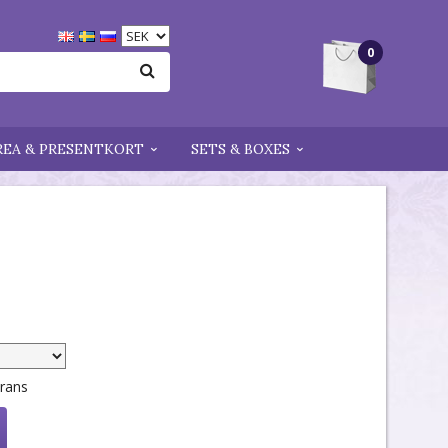
0
REA & PRESENTKORT
SETS & BOXES
erans