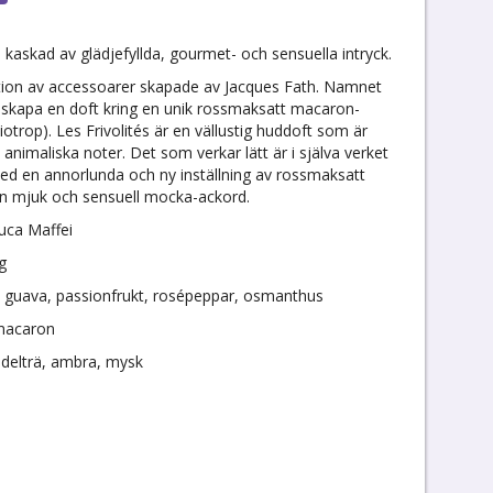
kaskad av glädjefyllda, gourmet- och sensuella intryck.
lektion av accessoarer skapade av Jacques Fath. Namnet
t skapa en doft kring en unik rossmaksatt macaron-
otrop). Les Frivolités är en vällustig huddoft som är
imaliska noter. Det som verkar lätt är i själva verket
med en annorlunda och ny inställning av rossmaksatt
en mjuk och sensuell mocka-ackord.
uca Maffei
g
, guava, passionfrukt, rosépeppar, osmanthus
 macaron
ndelträ, ambra, mysk