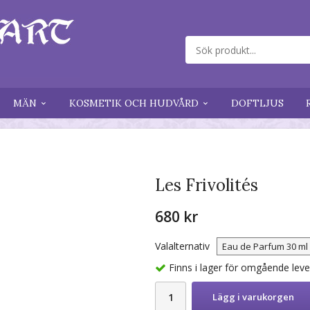
MÄN
KOSMETIK OCH HUDVÅRD
DOFTLJUS
Les Frivolités
680 kr
Valalternativ
Finns i lager för omgående lev
Lägg i varukorgen