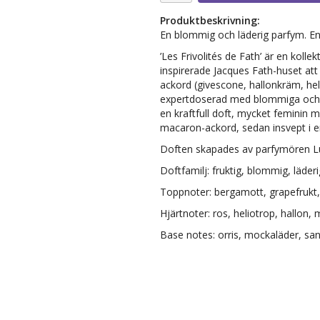
Produktbeskrivning:
En blommig och läderig parfym. En 
’Les Frivolités de Fath’ är en kol
inspirerade Jacques Fath-huset at
ackord (givescone, hallonkräm, heli
expertdoserad med blommiga och an
en kraftfull doft, mycket feminin 
macaron-ackord, sedan insvept i 
Doften skapades av parfymören L
Doftfamilj: fruktig, blommig, läderi
Toppnoter: bergamott, grapefrukt
Hjärtnoter: ros, heliotrop, hallon,
Base notes: orris, mockaläder, sa