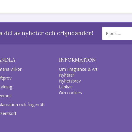
a del av nyheter och erbjudanden!
ANDLA
INFORMATION
mäna villkor
Om Fragrance & Art
Nyheter
ftprov
Nyhetsbrev
talning
Länkar
Om cookies
verans
klamation och ångerrätt
esentkort