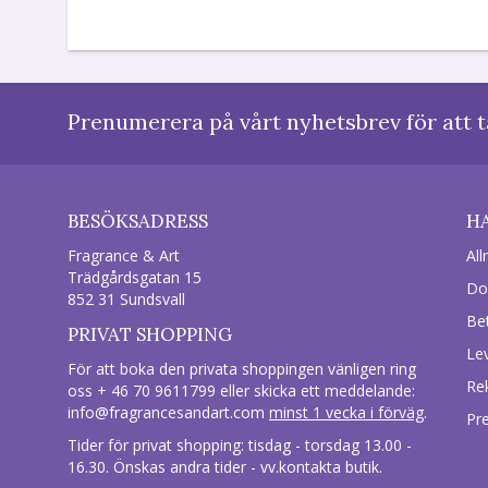
Prenumerera på vårt nyhetsbrev för att t
BESÖKSADRESS
H
Fragrance & Art
All
Trädgårdsgatan 15
Do
852 31 Sundsvall
Be
PRIVAT SHOPPING
Le
För att boka den privata shoppingen vänligen ring
Re
oss + 46 70 9611799 eller skicka ett meddelande:
info@fragrancesandart.com
minst 1 vecka i förväg
.
Pr
Tider för privat shopping: tisdag - torsdag 13.00 -
16.30. Önskas andra tider - vv.kontakta butik.