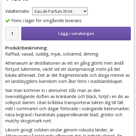
Valalternativ
Finns i lager för omgående leverans
Lägg i varukorgen
Produktbeskrivning:
Räfflad, vaxad, suddig, mjuk, solvärmd, dimmig.
Athenaeum är destillationen av ett en gång glömt men ändå
förtjust luktminne, väckt vid ett slumpmässigt möte på det
lokala athenaet. Det är det fragmenterade och disiga minnet av
en landsbygdens barndom som åter finns i stadslandskapet.
När man kommer in i atenumet slås man av den
överväldigande doften av kränkande och bläck, höljd i en dis av
solkysst damm. Utan brådska transporterar lukten dig till fält
mitt i sommaren och dagar förlorade i svängande betesmarker,
näsa begravd i hundratals pappersliknande blad, grödor och
mulchy skogsmark runt.
Liksom gosigt solsken visslar genom robusta länder, är
Athenaeum så tröstande eftersom det är individualistisk. En