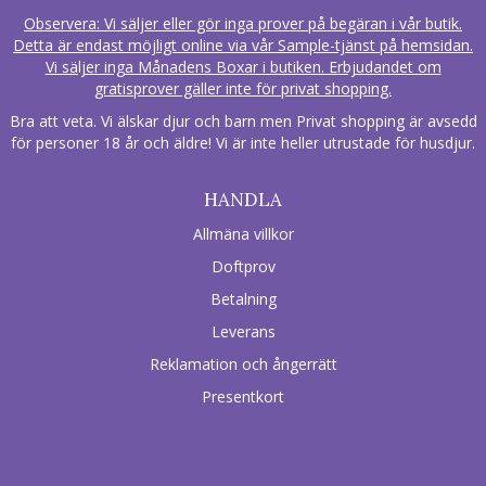
Observera: Vi säljer eller gör inga prover på begäran i vår butik.
Detta är endast möjligt online via vår Sample-tjänst på hemsidan.
Vi säljer inga Månadens Boxar i butiken. Erbjudandet om
gratisprover gäller inte för privat shopping.
Bra att veta. Vi älskar djur och barn men Privat shopping är avsedd
för personer 18 år och äldre! Vi är inte heller utrustade för husdjur.
HANDLA
Allmäna villkor
Doftprov
Betalning
Leverans
Reklamation och ångerrätt
Presentkort