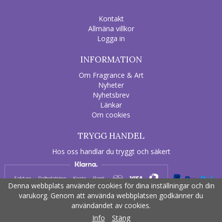
Kontakt
Allmäna villkor
Logga in
INFORMATION
Om Fragrance & Art
Nyheter
Nyhetsbrev
Länkar
Om cookies
TRYGG HANDEL
Hos oss handlar du tryggt och säkert
Denna webbplats använder cookies för dina inställningar och din
varukorg. Genom att använda webbplatsen godkänner du
användandet av cookies.
Drift & produktion:
Wikinggruppen
Info
Stäng