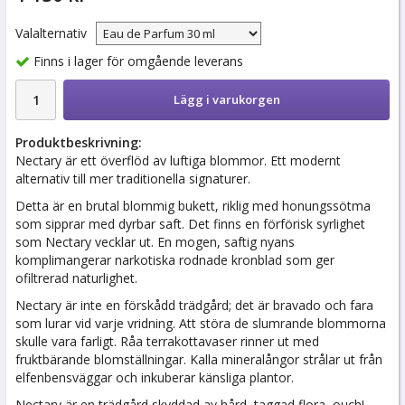
Valalternativ
Finns i lager för omgående leverans
Lägg i varukorgen
Produktbeskrivning:
Nectary är ett överflöd av luftiga blommor. Ett modernt
alternativ till mer traditionella signaturer.
Detta är en brutal blommig bukett, riklig med honungssötma
som sipprar med dyrbar saft. Det finns en förförisk syrlighet
som Nectary vecklar ut. En mogen, saftig nyans
komplimangerar narkotiska rodnade kronblad som ger
ofiltrerad naturlighet.
Nectary är inte en förskådd trädgård; det är bravado och fara
som lurar vid varje vridning. Att störa de slumrande blommorna
skulle vara farligt. Råa terrakottavaser rinner ut med
fruktbärande blomställningar. Kalla mineralångor strålar ut från
elfenbensväggar och inkuberar känsliga plantor.
Nectary är en trädgård skyddad av hård, taggad flora, ouch!