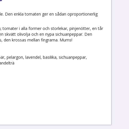
de. Den enkla tomaten ger en sådan oproportionerlig
 tomater i alla former och storlekar, pinjenötter, en tår
 en skvätt olivolja och en nypa sichuanpeppar. Den
es, den krossas mellan fingrarna. Mums!
är, pelargon, lavendel, basilika, sichuanpeppar,
sandelträ