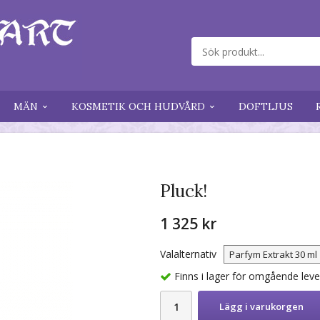
MÄN
KOSMETIK OCH HUDVÅRD
DOFTLJUS
Pluck!
1 325 kr
Valalternativ
Finns i lager för omgående lev
Lägg i varukorgen