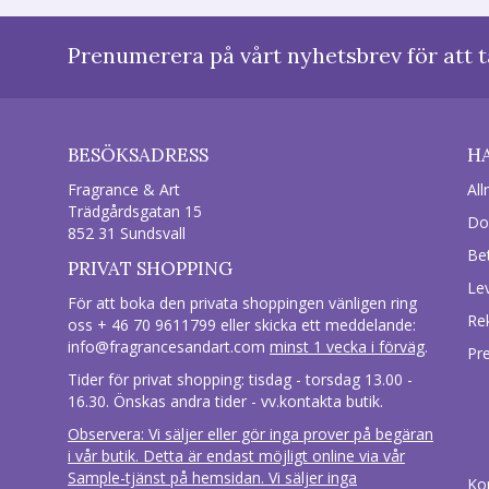
Prenumerera på vårt nyhetsbrev för att t
BESÖKSADRESS
H
Fragrance & Art
All
Trädgårdsgatan 15
Do
852 31 Sundsvall
Be
PRIVAT SHOPPING
Le
För att boka den privata shoppingen vänligen ring
Re
oss + 46 70 9611799 eller skicka ett meddelande:
info@fragrancesandart.com
minst 1 vecka i förväg
.
Pr
Tider för privat shopping: tisdag - torsdag 13.00 -
16.30. Önskas andra tider - vv.kontakta butik.
Observera: Vi säljer eller gör inga prover på begäran
i vår butik. Detta är endast möjligt online via vår
Sample-tjänst på hemsidan. Vi säljer inga
Ko