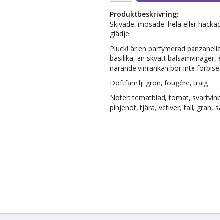
Produktbeskrivning:
Skivade, mosade, hela eller hacka
glädje.
Pluck! är en parfymerad panzanella;
basilika, en skvätt balsamvinäger,
närande vinrankan bör inte förbis
Doftfamilj: grön, fougére, träig
Noter: tomatblad, tomat, svartvinb
pinjenöt, tjära, vetiver, tall, gran, 