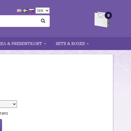
0
REA & PRESENTKORT
SETS & BOXES
erans