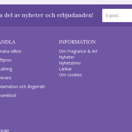
a del av nyheter och erbjudanden!
ANDLA
INFORMATION
mäna villkor
Om Fragrance & Art
Nyheter
ftprov
Nyhetsbrev
talning
Länkar
Om cookies
verans
klamation och ångerrätt
esentkort
ntakt