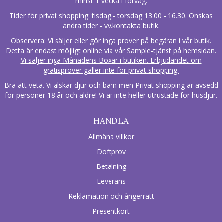
minst 1 vecka i förväg
.
Tider för privat shopping: tisdag - torsdag 13.00 - 16.30. Önskas
andra tider - vv.kontakta butik.
Observera: Vi säljer eller gör inga prover på begäran i vår butik.
Detta är endast möjligt online via vår Sample-tjänst på hemsidan.
Vi säljer inga Månadens Boxar i butiken. Erbjudandet om
gratisprover gäller inte för privat shopping.
Bra att veta. Vi älskar djur och barn men Privat shopping är avsedd
för personer 18 år och äldre! Vi är inte heller utrustade för husdjur.
HANDLA
Allmäna villkor
Doftprov
Betalning
Leverans
Reklamation och ångerrätt
Presentkort