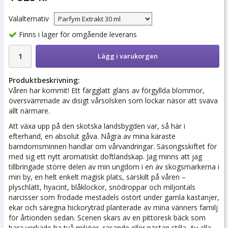
Valalternativ
Finns i lager för omgående leverans
Lägg i varukorgen
Produktbeskrivning:
Våren har kommit! Ett färgglatt gläns av förgyllda blommor,
översvämmade av disigt vårsolsken som lockar näsor att sväva
allt närmare.
Att växa upp på den skotska landsbygden var, så här i
efterhand, en absolut gåva. Några av mina käraste
barndomsminnen handlar om vårvandringar. Säsongsskiftet för
med sig ett nytt aromatiskt doftlandskap. Jag minns att jag
tillbringade större delen av min ungdom i en av skogsmarkerna i
min by, en helt enkelt magisk plats, särskilt på våren –
plyschlätt, hyacint, blåklockor, snödroppar och miljontals
narcisser som frodade mestadels ostört under gamla kastanjer,
ekar och säregna hickoryträd planterade av mina vänners familj
för årtionden sedan. Scenen skars av en pittoresk bäck som
bara verkade ha två miljöer, rasande eller nästan stilla. Av alla