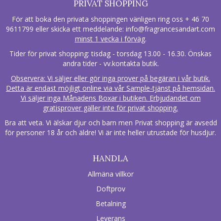
PRIVAT SHOPPING
För att boka den privata shoppingen vänligen ring oss + 46 70
9611799 eller skicka ett meddelande:
info@fragrancesandart.com
minst 1 vecka i förväg
.
Tider för privat shopping: tisdag - torsdag 13.00 - 16.30. Önskas
andra tider - vv.kontakta butik.
Observera: Vi säljer eller gör inga prover på begäran i vår butik.
Detta är endast möjligt online via vår Sample-tjänst på hemsidan.
Vi säljer inga Månadens Boxar i butiken. Erbjudandet om
gratisprover gäller inte för privat shopping.
Bra att veta. Vi älskar djur och barn men Privat shopping är avsedd
för personer 18 år och äldre! Vi är inte heller utrustade för husdjur.
HANDLA
Allmäna villkor
Doftprov
Betalning
Leverans