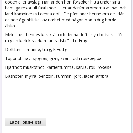
döden eller avslag. Han är den hon försöker hitta under sina
hemliga resor till fastlandet. Det är därför aromerna av hav och
land kombineras i denna doft. De påminner henne om det där
delade ögonblicket av närhet med någon hon aldrig borde
älska.
Melusine - hennes karaktär och denna doft - symboliserar för
mig en kärlek starkare än rädsla." - Le Frag
Doftfamilj: marine, träig, kryddig
Toppnot: hav, sjögräs, gran, svart- och rosépeppar
Hjärtnot: muskotnöt, kardemumma, salvia, rök, rökelse
Basnoter: myrra, benzoin, kummin, jord, läder, ambra
Lägg i önskelista