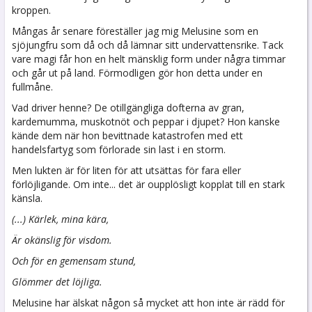
kroppen.
Mångas år senare föreställer jag mig Melusine som en
sjöjungfru som då och då lämnar sitt undervattensrike. Tack
vare magi får hon en helt mänsklig form under några timmar
och går ut på land. Förmodligen gör hon detta under en
fullmåne.
Vad driver henne? De otillgängliga dofterna av gran,
kardemumma, muskotnöt och peppar i djupet? Hon kanske
kände dem när hon bevittnade katastrofen med ett
handelsfartyg som förlorade sin last i en storm.
Men lukten är för liten för att utsättas för fara eller
förlöjligande. Om inte... det är oupplösligt kopplat till en stark
känsla.
(...) Kärlek, mina kära,
Är okänslig för visdom.
Och för en gemensam stund,
Glömmer det löjliga.
Melusine har älskat någon så mycket att hon inte är rädd för