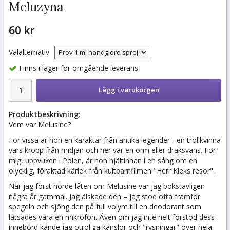
Meluzyna
60 kr
Valalternativ
Finns i lager för omgående leverans
Lägg i varukorgen
Produktbeskrivning:
Vem var Melusine?
För vissa är hon en karaktär från antika legender - en trollkvinna
vars kropp från midjan och ner var en orm eller draksvans. För
mig, uppvuxen i Polen, är hon hjältinnan i en sång om en
olycklig, föraktad kärlek från kultbarnfilmen "Herr Kleks resor".
När jag först hörde låten om Melusine var jag bokstavligen
några år gammal. Jag älskade den – jag stod ofta framför
spegeln och sjöng den på full volym till en deodorant som
låtsades vara en mikrofon. Även om jag inte helt förstod dess
innebörd kände jag otroliga känslor och "rysningar" över hela