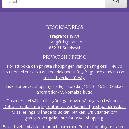
BESÖKSADRESS
Fragrance & Art
Trädgårdsgatan 15
852 31 Sundsvall
PRIVAT SHOPPING
För att boka den privata shoppingen vänligen ring oss + 46 70
9611799 eller skicka ett meddelande:
info@fragrancesandart.com
minst 1 vecka i förväg
.
Tider för privat shopping: tisdag - torsdag 13.00 - 16.30. Önskas
andra tider - vv.kontakta butik.
Observera: Vi säljer eller gör inga prover på begäran i vår butik.
Detta är endast möjligt online via vår Sample-tjänst på hemsidan.
Vi säljer inga Månadens Boxar i butiken. Erbjudandet om
gratisprover gäller inte för privat shopping.
Bra att veta. Vi älskar djur och barn men Privat shopping är avsedd