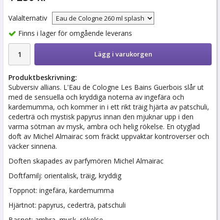
Valalternativ
Finns i lager för omgående leverans
Lägg i varukorgen
Produktbeskrivning:
Subversiv allians. L'Eau de Cologne Les Bains Guerbois slår ut
med de sensuella och kryddiga noterna av ingefära och
kardemumma, och kommer in i ett rikt träig hjärta av patschuli,
cederträ och mystisk papyrus innan den mjuknar upp i den
varma sötman av mysk, ambra och helig rökelse. En otyglad
doft av Michel Almairac som fräckt uppvaktar kontroverser och
väcker sinnena.
Doften skapades av parfymören Michel Almairac
Doftfamilj: orientalisk, träig, kryddig
Toppnot: ingefära, kardemumma
Hjärtnot: papyrus, cederträ, patschuli
Basnot: ambra, mysk, rökelse