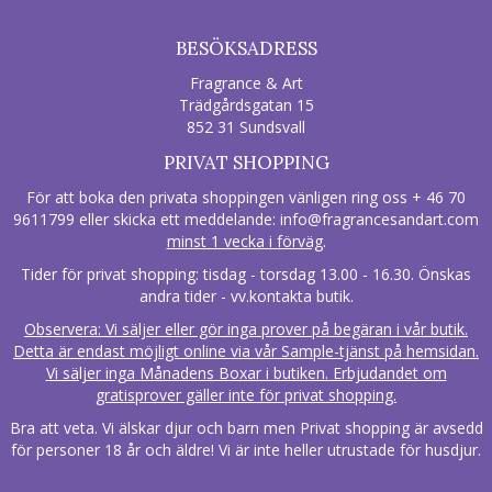
BESÖKSADRESS
Fragrance & Art
Trädgårdsgatan 15
852 31 Sundsvall
PRIVAT SHOPPING
För att boka den privata shoppingen vänligen ring oss + 46 70
9611799 eller skicka ett meddelande:
info@fragrancesandart.com
minst 1 vecka i förväg
.
Tider för privat shopping: tisdag - torsdag 13.00 - 16.30. Önskas
andra tider - vv.kontakta butik.
Observera: Vi säljer eller gör inga prover på begäran i vår butik.
Detta är endast möjligt online via vår Sample-tjänst på hemsidan.
Vi säljer inga Månadens Boxar i butiken. Erbjudandet om
gratisprover gäller inte för privat shopping.
Bra att veta. Vi älskar djur och barn men Privat shopping är avsedd
för personer 18 år och äldre! Vi är inte heller utrustade för husdjur.